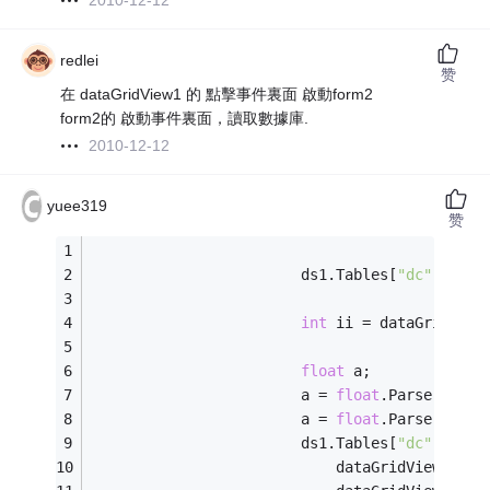
2010-12-12
redlei
赞
在 dataGridView1 的 點擊事件裏面 啟動form2
form2的 啟動事件裏面，讀取數據庫.
2010-12-12
yuee319
赞
                        ds1.Tables[
"dc"
].Rows
int
 ii = dataGridView
float
 a;
                        a = 
float
.Parse(dataG
                        a = 
float
.Parse(numer
                        ds1.Tables[
"dc"
].Rows
                            dataGridView1.Row