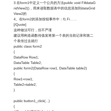
3.在form1中定义一个公共的方法public void FilldataG
ridView2()，用来读取数据表中的信息添加到dataGrid
View2的
4。在form2的添加按钮事件中：f1.Fi……
[/Quote]
这种做法可行，但不严谨
建议用构造函数传值发将第一个表的当前记录和第二
个表传过去就行
public class form2
{
DataRow Row1;
DataTable Table2;
public form2(DataRow row1, DataTable table2)
{
Row1=row1;
Table2=table2;
}
public button1_click(...)
{