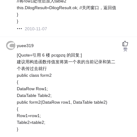
//将row1处理后加入table2
this.DilogResult=DilogResult.ok; //关闭窗口，返回值
}
}
2010-11-07
yuee319
赞
[Quote=引用 6 楼 pcqpzq 的回复:]
建议用构造函数传值发将第一个表的当前记录和第二
个表传过去就行
public class form2
{
DataRow Row1;
DataTable Table2;
public form2(DataRow row1, DataTable table2)
{
Row1=row1;
Table2=table2;
}