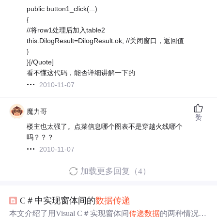
public button1_click(...)
{
//将row1处理后加入table2
this.DilogResult=DilogResult.ok; //关闭窗口，返回值
}
}[/Quote]
看不懂这代码，能否详细讲解一下的
2010-11-07
魔力哥
赞
楼主也太强了。点菜信息哪个图表不是穿越火线哪个
吗？？？
2010-11-07
加载更多回复（4）
C＃中实现窗体间的
数据
传递
本文介绍了用Visual C＃实现窗体间
传递
数据
的两种情况。