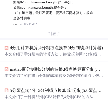
如果0<count<answer.Length;得一半分；
如果count=answer.Length;得全分；
（2）填空题，最好不要吧，要严格匹配才算对，很难
全答对的哦
2010-11-07
——到底了——
4分用计算机算,4分制绩点换算(4分制绩点计算器)
本文介绍了学分绩点的计算方法，包括5分制和4分制绩点
的换算，以及百分制成绩到绩点的转换。适用于学生了解
如何计算自己的绩点，并为出国留学准备GPA。
matlab百分制到5分制的转换,绩点换算百分制(绩点5分制百分对照表)
本文介绍了如何将百分制的成绩转换为5分制的绩点，包括
计算方法和换算规则。例如，5分对应90分，4分对应80
分，以此类推。同时，提到了平均学分绩点的计算方式，
5分绩点转4分_5分制绩点换算成4分制(5.0绩点计算器在线)
以及不同学校可能存在的差异。文章还提及了百分制成绩
与GPA之间的转换，指出80分通常对应3.0的绩点，并讨论
本文介绍了一种将5分制GPA转换为4分制GPA的方法，适
了不同
算法
对GPA的影响。
用于出国留学时的成绩单转换需求。通过乘以0.8的换算系
数，可以将5分制的绩点直接转换为4分制的GPA。