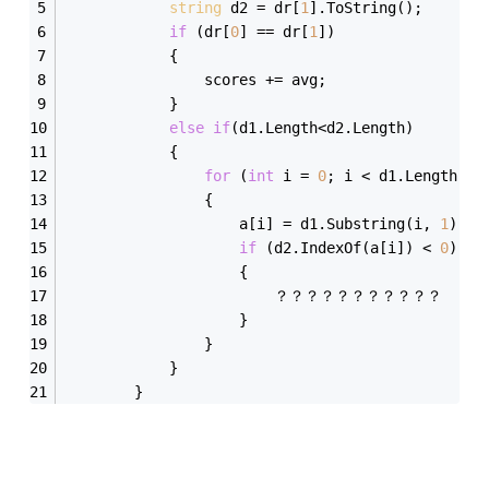
string
 d2 = dr[
1
].ToString();
if
 (dr[
0
] == dr[
1
])
            {
                scores += avg;
            }
else
if
(d1.Length<d2.Length)
            {
for
 (
int
 i = 
0
; i < d1.Length;i+
                {                   
                    a[i] = d1.Substring(i, 
1
);
if
 (d2.IndexOf(a[i]) < 
0
)
                    {
                        ？？？？？？？？？？？
                    } 
                }
            }
        }