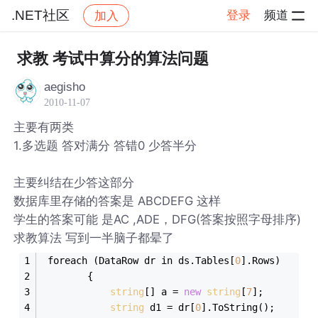
.NET社区
登录
频道
加入
帖子详情
社区
.NET社区
求教 考试中算分的算法问题
aegisho
2010-11-07
主要有两类
1.多选题 答对满分 答错0 少答半分
主要纠结在少答这部分
数据库里存储的答案是 ABCDEFG 这样
学生的答案可能 是AC ,ADE，DFG(答案按照字母排序)
求教算法 写到一半脑子都晕了
 foreach (DataRow dr in ds.Tables[
0
].Rows)
        {
string
[] a = 
new
string
[
7
]; 
string
 d1 = dr[
0
].ToString();