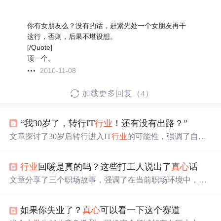
你有女朋友么？没有的话，赶紧先处一个女朋友再干
这行，否则，后果不堪设想。
[/Quote]
顶一个。
2010-11-08
加载更多回复（4）
“我30岁了，转行IT
行业
！还有没有出路？”
文章探讨了30岁后转行进入IT
行业
的可能性，强调了自我
评估、技能学习和充分准备的重要性。作者指出虽然年龄
不是障碍，但转行需谨慎，需明确动机并学习新技能以应
行业
回暖是真的吗？这些打工人说出了
真心
话
对
行业
竞争，如Python等。同时，IT
行业
尤其是Python方向
仍有广阔前景，适合作为职业转型的选择。,
文章分享了三个职场故事，强调了在当前职场环境中，技
术能力和实践经验的重要性。文中提到，无论是通过学习
软件开发改变生活轨迹，还是面对就业压力转行IT，甚至
如果你失业了？
真心
可以看一下这个赛道
是对00后职场新人的重新认识，都显示出技术技能在职场