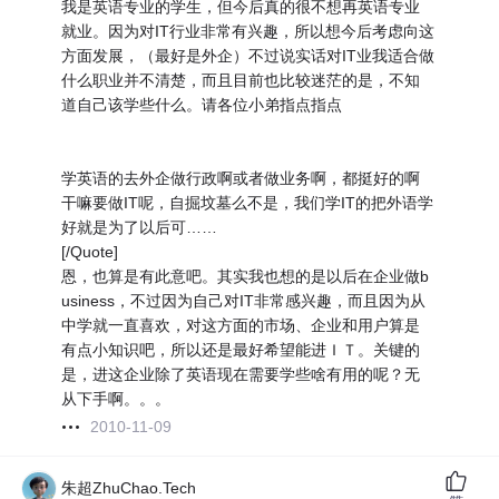
我是英语专业的学生，但今后真的很不想再英语专业
就业。因为对IT行业非常有兴趣，所以想今后考虑向这
方面发展，（最好是外企）不过说实话对IT业我适合做
什么职业并不清楚，而且目前也比较迷茫的是，不知
道自己该学些什么。请各位小弟指点指点
学英语的去外企做行政啊或者做业务啊，都挺好的啊
干嘛要做IT呢，自掘坟墓么不是，我们学IT的把外语学
好就是为了以后可……
[/Quote]
恩，也算是有此意吧。其实我也想的是以后在企业做b
usiness，不过因为自己对IT非常感兴趣，而且因为从
中学就一直喜欢，对这方面的市场、企业和用户算是
有点小知识吧，所以还是最好希望能进ＩＴ。关键的
是，进这企业除了英语现在需要学些啥有用的呢？无
从下手啊。。。
2010-11-09
朱超ZhuChao.Tech