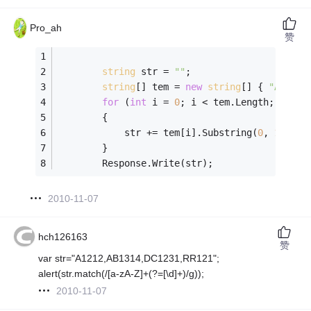
Pro_ah
赞
string
 str = 
""
;
string
[] tem = 
new
string
[] { 
"A1212"
for
 (
int
 i = 
0
; i < tem.Length; i++)
        {
            str += tem[i].Substring(
0
, 
1
) + 
"
        }
        Response.Write(str);
2010-11-07
hch126163
赞
var str="A1212,AB1314,DC1231,RR121";
alert(str.match(/[a-zA-Z]+(?=[\d]+)/g));
2010-11-07