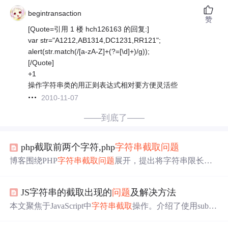
begintransaction
赞
[Quote=引用 1 楼 hch126163 的回复:]
var str="A1212,AB1314,DC1231,RR121";
alert(str.match(/[a-zA-Z]+(?=[\d]+)/g));
[/Quote]
+1
操作字符串类的用正则表达式相对要方便灵活些
2010-11-07
——到底了——
php截取前两个字符,php
字符串截取
问题
博客围绕PHP
字符串截取
问题
展开，提出将字符串限长显
示，超过一定长度截取前n个字符并加省略号。但使用subst
r函数截取含半角字符的字符串时会出现乱码，随后给出多
JS字符串的截取出现的
问题
及解决方法
个解决函数，还补充了GB2312和utf8编码字符串的截取方
法。
本文聚焦于JavaScript中
字符串截取
操作。介绍了使用substr
ing方法时的边界
问题
、substr方法的负数
问题
，以及substri
ng和substr方法共同的负数
问题
，并针对每个
问题
给出了相