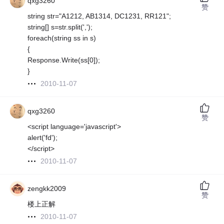
qxg3260
赞
string str="A1212, AB1314, DC1231, RR121";
string[] s=str.split(',');
foreach(string ss in s)
{
Response.Write(ss[0]);
}
2010-11-07
qxg3260
赞
<script language='javascript'>
alert('fd');
</script>
2010-11-07
zengkk2009
赞
楼上正解
2010-11-07