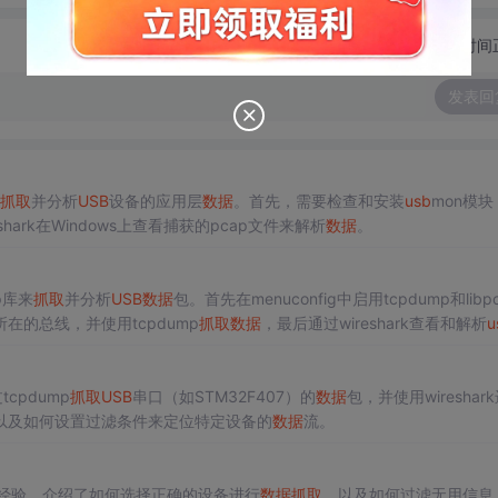
切换为时间
发表回
抓取
并分析
USB
设备的应用层
数据
。首先，需要检查和安装
usb
mon模块
hark在Windows上查看捕获的pcap文件来解析
数据
。
p库来
抓取
并分析
USB
数据
包。首先在menuconfig中启用tcpdump和libp
所在的总线，并使用tcpdump
抓取
数据
，最后通过wireshark查看和解析
u
cpdump
抓取
USB
串口（如STM32F407）的
数据
包，并使用wireshar
以及如何设置过滤条件来定位特定设备的
数据
流。
经验，介绍了如何选择正确的设备进行
数据
抓取
，以及如何过滤无用信息