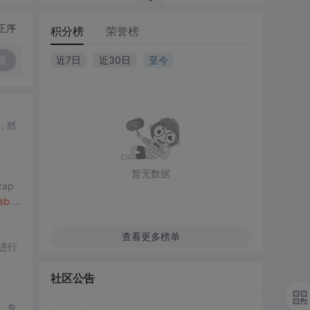
正序
积分榜
荣誉榜
复
近7日
近30日
至今
，然
暂无数据
cap
sb
.p
查看更多榜单
k进行
社区公告
，专