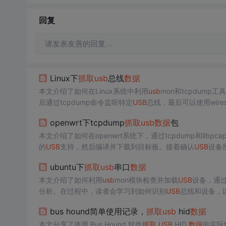
回复
请发表友善的回复…
Linux下
抓取
usb
总线
数据
本文介绍了如何在Linux系统中利用
usb
mon和tcpdump工具
后通过tcpdump命令监听特定
USB
总线，最后可以使用wires
openwrt下tcpdump
抓取
usb
数据
包
本文介绍了如何在openwrt系统下，通过tcpdump和libpca
的
USB
支持，然后编译并下载到目标板。接着确认
USB
设备
cap文件，以理解
USB
设备的
数据
交互过程。
ubuntu下
抓取
usb
串口
数据
本文介绍了如何利用
usb
mon模块检查并加载
USB
设备，通过t
分析。在过程中，读者会学习到如何识别
USB
总线和设备，
bus hound简单使用记录，
抓取
usb
hid
数据
本文分享了使用 Bus Hound 软件
抓取
USB
HID
数据
的实际