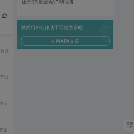
让您成为最强悍的C#开发者
试试用AI创作助手写篇文章吧
+ 用AI写文章
项目开
。
，可以
态显示
态更