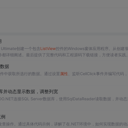
用
 Ultimate创建一个包含
ListView
控件的Windows窗体应用程序。从创建
步都详细阐述。最后提供了完整代码和工程源码下载链接，方便读者实践
数据
件中获取所选行的数据。通过设置
属性
、监听CellClick事件并编写代码
r数据库并动态显示数据，调整列宽
.NET连接SQL Server数据库，使用SqlDataReader读取数据，并动
范例
增删改查操作。通过具体代码示例，讲解了在.NET环境中，如何实现数据的动