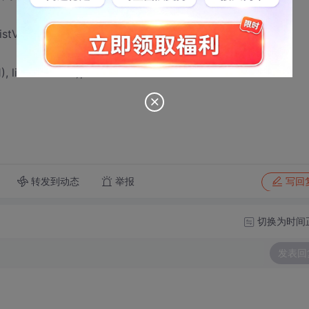
tView listView1;
, listView1aaa);
转发到动态
举报
写回
切换为时间
发表回