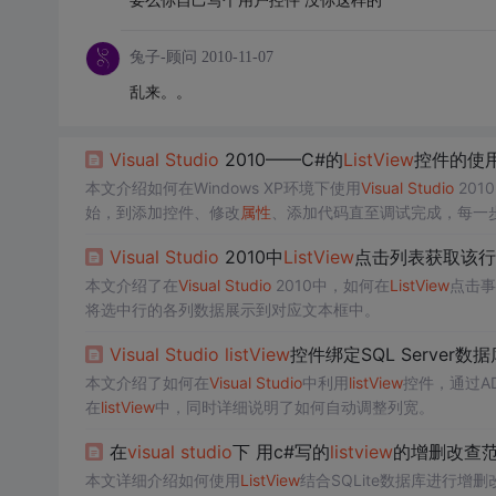
兔子-顾问
2010-11-07
乱来。。
Visual
Studio
2010——C#的
ListView
控件的使
本文介绍如何在Windows XP环境下使用
Visual
Studio
2010
始，到添加控件、修改
属性
、添加代码直至调试完成，每一
Visual
Studio
2010中
ListView
点击列表获取该行
本文介绍了在
Visual
Studio
2010中，如何在
ListView
点击事
将选中行的各列数据展示到对应文本框中。
Visual
Studio
listView
控件绑定SQL Serve
本文介绍了如何在
Visual
Studio
中利用
listView
控件，通过ADO
在
listView
中，同时详细说明了如何自动调整列宽。
在
visual
studio
下 用c#写的
listview
的增删改查
本文详细介绍如何使用
ListView
结合SQLite数据库进行