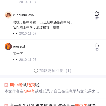
2010-11-07
xuebuhuiJava
赞
嘿嘿，期中考试，LZ上初中还是高中啊，
我以前上中学，成绩很菜，嘿嘿
2010-11-07
ereszsd
赞
顶一下
2010-11-07
加载更多回复（1）
期中考
试
结束
啦
本文作者在
期中考
试后反思了自己在信息学与文化课之间
的抉择，分享了他在机房刷题复习文化课的独特经历，表
达了对未来NOIP比赛的期待与决心。
高一学生计算机考试成绩,孩子高一
期中考
试考了842分，总分1050分，算是什么水平...