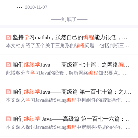
2010-11-07
——到底了——
坚持
学
习matlab，虽然自己的
编程
能力很低，但是我还是要
本文档介绍了五个关于三角形的
编程
问题，包括判断三角
形可行性、计算等腰直角三角形边长、求直角三角形高
度、点是否在三角形内以及根据面积和高求等腰三角形边
咱们
继续
学
Java——高级篇 七十篇：之网络
编程
与
长。涉及了三角形性质、几何计算和
编程
技巧。
此博客分享
学
习Java的经验，解析网络
编程
知识要点。介
绍了套接字通道连接，它是网络通信基础；阐述URL和UR
I区别联系，URL定位资源，URI更广泛；还讲解用URLCo
咱们
继续
学
Java——高级篇 第一百七十篇：之Java高级Swing
nnection获取Web资源信息的步骤，并给出代码实例，为开
发网络应用奠定基础。
本文深入
学
习Java高级Swing
编程
中树组件的编辑操作。介
绍了树组件中节点标识与获取方法，包括树路径概念、获
取当前选定节点的两种方式及代码示例。还阐述了树组件
咱们
继续
学
Java——高级篇 第一百七十六篇：之 Java 高级 Swing
编辑操作的实现，如添加、删除和修改节点，并给出相应
代码示例，可使树组件更具动态性和交互性。
本文深入探讨Java高级Swing
编程
中定制树模型的内容。介
绍了定制树模型的必要性，包括处理已有层次结构数据和