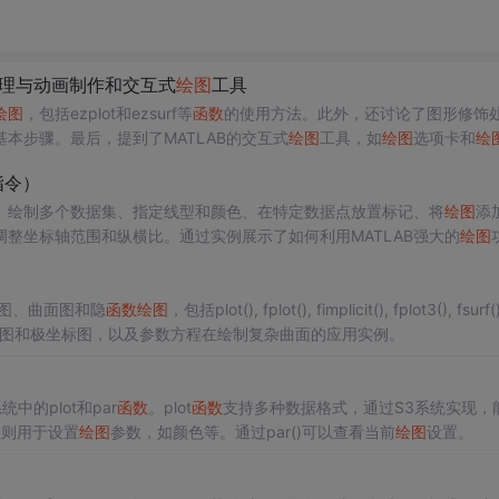
理与动画制作和交互式
绘图
工具
绘图
，包括ezplot和ezsurf等
函数
的使用方法。此外，还讨论了图形修饰
本步骤。最后，提到了MATLAB的交互式
绘图
工具，如
绘图
选项卡和
绘
指令）
、绘制多个数据集、指定线型和颜色、在特定数据点放置标记、将
绘图
添
调整坐标轴范围和纵横比。通过实例展示了如何利用MATLAB强大的
绘图
图、曲面图和隐
函数
绘图
，包括plot(), fplot(), fimplicit(), fplot3(), fsurf()
lot()制作散点图和极坐标图，以及参数方程在绘制复杂曲面的应用实例。
统中的plot和par
函数
。plot
函数
支持多种数据格式，通过S3系统实现，
数
则用于设置
绘图
参数，如颜色等。通过par()可以查看当前
绘图
设置。