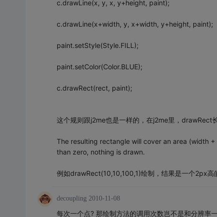
c.drawLine(x, y, x, y+height, paint);
c.drawLine(x+width, y, x+width, y+height, paint);
paint.setStyle(Style.FILL);
paint.setColor(Color.BLUE);
c.drawRect(rect, paint);
这个规则跟j2me也是一样的，在j2me里，drawRec
The resulting rectangle will cover an area (width + 1)
than zero, nothing is drawn.
例如drawRect(10,10,100,1)绘制，结果是一个2px高的
decoupling
2010-11-08
每次一个点? 那绘制方法的调用次数岂不是和分辨率一样了 