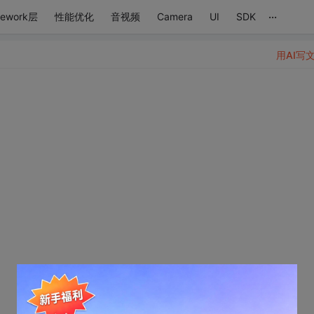
...
mework层
性能优化
音视频
Camera
UI
SDK
用AI写