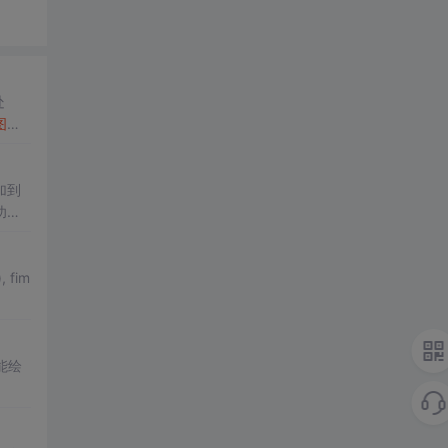
处
图
工
加到
功能
, fim
能绘