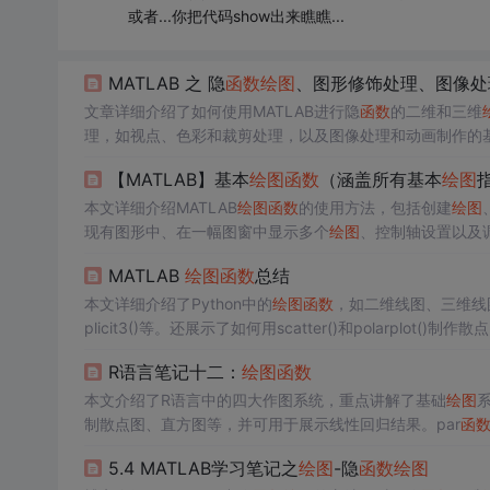
或者...你把代码show出来瞧瞧...
MATLAB 之 隐
函数
绘图
、图形修饰处理、图像处
文章详细介绍了如何使用MATLAB进行隐
函数
的二维和三维
理，如视点、色彩和裁剪处理，以及图像处理和动画制作的基
具的使用。
【MATLAB】基本
绘图
函数
（涵盖所有基本
绘图
本文详细介绍MATLAB
绘图
函数
的使用方法，包括创建
绘图
现有图形中、在一幅图窗中显示多个
绘图
、控制轴设置以及
进行数据可视化。
MATLAB
绘图
函数
总结
本文详细介绍了Python中的
绘图
函数
，如二维线图、三维线
plicit3()等。还展示了如何用scatter()和polarp
R语言笔记十二：
绘图
函数
本文介绍了R语言中的四大作图系统，重点讲解了基础
绘图
系
制散点图、直方图等，并可用于展示线性回归结果。par
函
5.4 MATLAB学习笔记之
绘图
-隐
函数
绘图