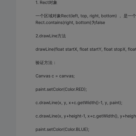
1. Rect对象
一个区域对象Rect(left, top, right, bottom) ， 
Rect.contains(right, bottom)为false
2.drawLine方法
drawLine(float startX, float startY, float s
验证方法：
Canvas c = canvas;
paint.setColor(Color.RED);
c.drawLine(x, y, x+c.getWidth()-1, y, paint);
c.drawLine(x, y+height-1, x+c.getWidth(), y+height
paint.setColor(Color.BLUE);