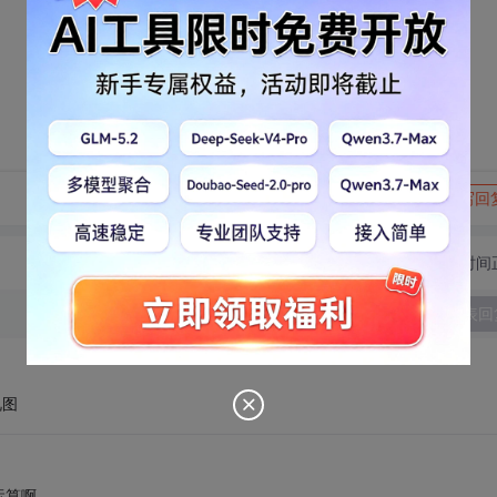
转发到动态
举报
写回
切换为时间
发表回
视图
运算啊