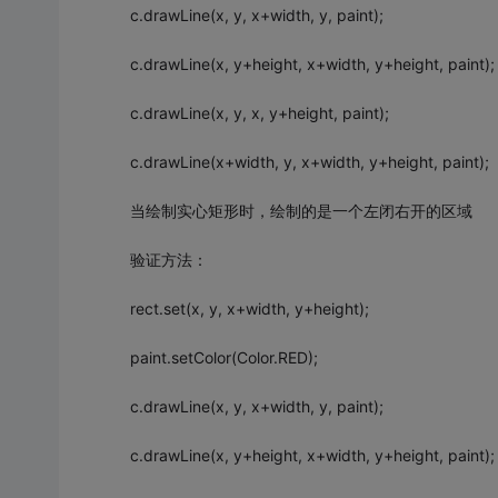
c.drawLine(x, y, x+width, y, paint);
c.drawLine(x, y+height, x+width, y+height, paint);
c.drawLine(x, y, x, y+height, paint);
c.drawLine(x+width, y, x+width, y+height, paint);
当绘制实心矩形时，绘制的是一个左闭右开的区域
验证方法：
rect.set(x, y, x+width, y+height);
paint.setColor(Color.RED);
c.drawLine(x, y, x+width, y, paint);
c.drawLine(x, y+height, x+width, y+height, paint);