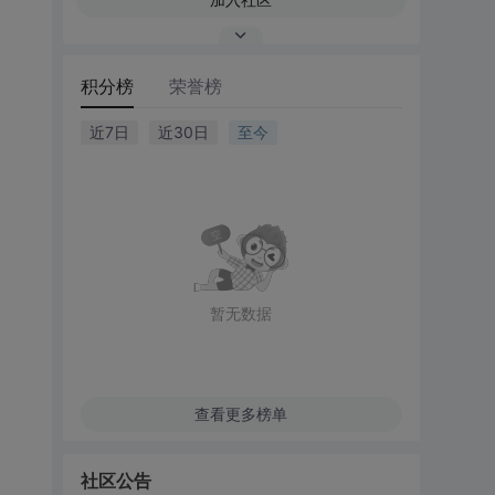
积分榜
荣誉榜
近7日
近30日
至今
暂无数据
查看更多榜单
社区公告