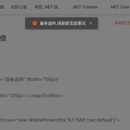
部
社区公告
.NET Core
寻找 .NET 技术达人
.NET Framework
用AI写
取值
ext="设备选择" Width="100px"
idth="315px"></asp:TextBox>
ocus="new WdatePicker(this,'%Y-%M',true,'default')">