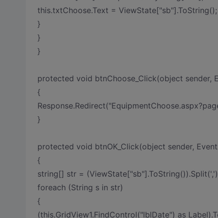
this.txtChoose.Text = ViewState["sb"].ToString();
}
}
}
protected void btnChoose_Click(object sender, 
{
Response.Redirect("EquipmentChoose.aspx?page
}
protected void btnOK_Click(object sender, Event
{
string[] str = (ViewState["sb"].ToString()).Split(',')
foreach (String s in str)
{
(this.GridView1.FindControl("lblDate") as L