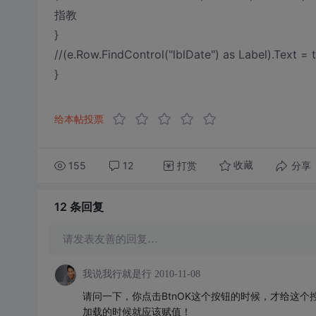
指教
}
//(e.Row.FindControl("lblDate") as Label).Text = t
}
给本帖投票
155
12
打赏
分享
收藏
12 条
回复
请发表友善的回复…
我说我行就是行
2010-11-08
请问一下，你点击BtnOK这个按钮的时候，才给这个
加载的时候就应该赋值！