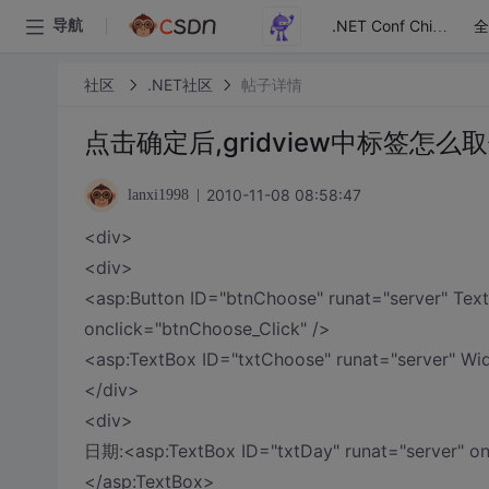
全
导航
.NET Conf China
社区
.NET社区
帖子详情
点击确定后,gridview中标签怎么
2010-11-08 08:58:47
lanxi1998
<div>
<div>
<asp:Button ID="btnChoose" runat="server" T
onclick="btnChoose_Click" />
<asp:TextBox ID="txtChoose" runat="server" W
</div>
<div>
日期:<asp:TextBox ID="txtDay" runat="server" onF
</asp:TextBox>