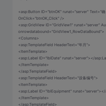
<asp:Button ID="btnOK" runat="server" Text="
OnClick="btnOK_Click" />
<asp:GridView ID="GridView1" runat="server" A
onrowdatabound="GridView1_RowDataBound">
<Columns>
<asp:TemplateField HeaderText="年月">
<ItemTemplate>
<asp:Label ID="lblDate" runat="server"></asp:L
</ItemTemplate>
</asp:TemplateField>
<asp:TemplateField HeaderText="设备编号">
<ItemTemplate>
<asp:Label ID="lblEquipment" runat="server"></
</ItemTemplate>
</asp:TemplateField>