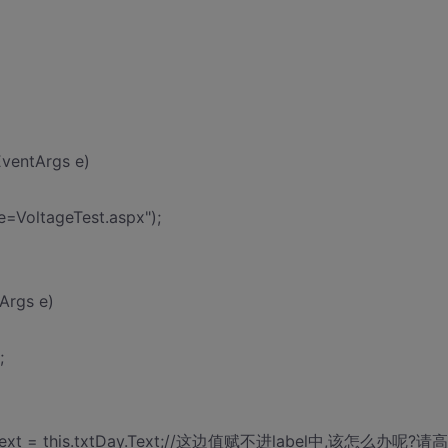
EventArgs e)
=VoltageTest.aspx");
Args e)
;
abel).Text = this.txtDay.Text;//这边值赋不进label中,该怎么办呢?请