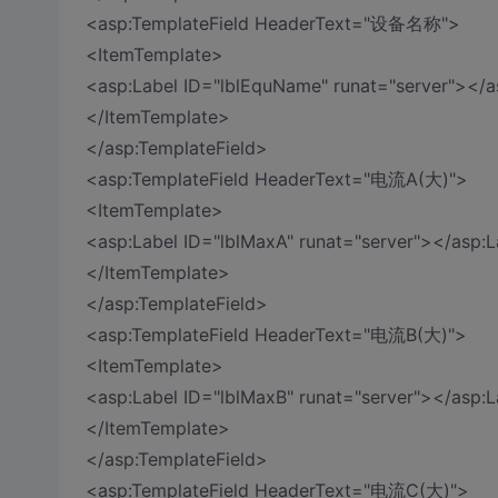
<asp:TemplateField HeaderText="设备名称">
<ItemTemplate>
<asp:Label ID="lblEquName" runat="server"></a
</ItemTemplate>
</asp:TemplateField>
<asp:TemplateField HeaderText="电流A(大)">
<ItemTemplate>
<asp:Label ID="lblMaxA" runat="server"></asp:
</ItemTemplate>
</asp:TemplateField>
<asp:TemplateField HeaderText="电流B(大)">
<ItemTemplate>
<asp:Label ID="lblMaxB" runat="server"></asp:
</ItemTemplate>
</asp:TemplateField>
<asp:TemplateField HeaderText="电流C(大)">