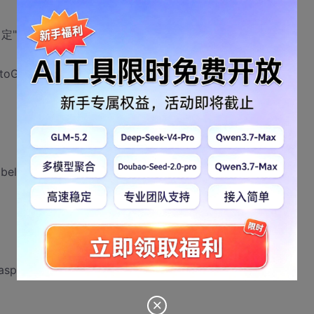
确 定" Width="65px"
utoGenerateColumns="False"
abel>
asp:Label>