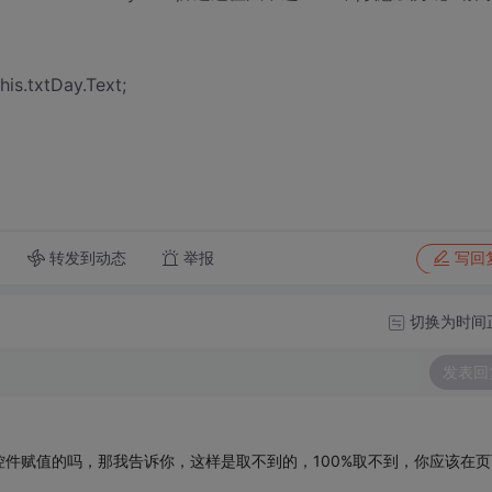
his.txtDay.Text;
转发到动态
举报
写回
切换为时间
发表回
控件赋值的吗，那我告诉你，这样是取不到的，100%取不到，你应该在页