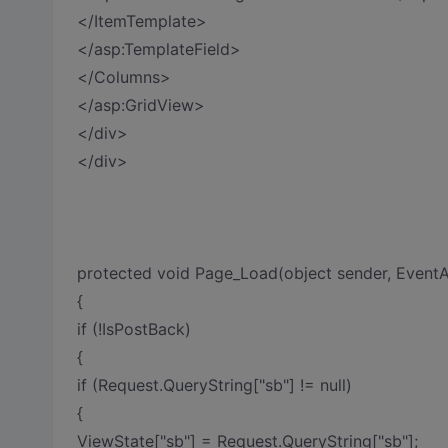
</ItemTemplate>
</asp:TemplateField>
</Columns>
</asp:GridView>
</div>
</div>
protected void Page_Load(object sender, EventA
{
if (!IsPostBack)
{
if (Request.QueryString["sb"] != null)
{
ViewState["sb"] = Request.QueryString["sb"];