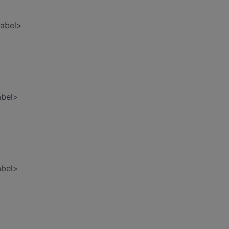
Label>
abel>
abel>