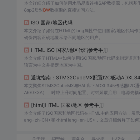
本文详细介绍了如何使用水晶易表连接SAP数据源，包括基于ne
8sp2后对
BW
数据源的直接访问方法。
ISO 国家/地区代码
本文介绍了如何在HTML的lang属性中使用国家/地区代
确保内容正确地显示给不同地区的用户。
HTML ISO 国家/地区代码参考手册
本文介绍了HTML中如何使用ISO国家/地区代码来指定语言
语言为中文并指定地区为中国。
避坑指南：STM32CubeMX配置I2C驱动ADX
本文聚焦STM32CubeMX与HAL库下ADXL345传感器I
A6/0x3A）、时钟上升时间配置、时钟延展启用；电源
置、动态加权平均；FIFO流模式设置、运动检测寄存器配
[html]HTML 国家/地区 参考手册
本文介绍了ISO国家和地区代码在HTML中的应用方法，展示
ang=zh-CN>和<html lang=en-US>，文章详细解释
关于我
招贤纳
商务合
寻求报
协议专