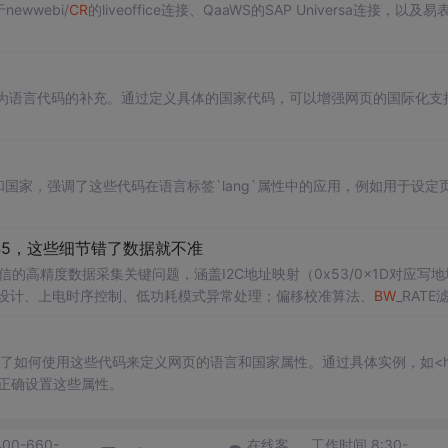
wwebi/
CR
的liveoffice连接、QaaWS的SAP Universa连接，以及易
码作为语言代码的补充。通过定义具体的国家代码，可以增强网页的国际化支
和国家，强调了这些代码在语言标签`lang`属性中的应用，例如用于设定
L345，这些细节错了数据就不准
2C通信的高精度数据采集关键问题，涵盖I2C地址映射（0x53/0x1D对应写地
去耦设计、上电时序控制、低功耗模式异常处理；偏移校准算法、
BW
_RATE
置及温度漂移补偿策略。
了如何使用这些代码来定义网页的语言和国家属性。通过具体实例，如<htm
了如何正确设置这些属性。
400-660-
在线客
工作时间 8:30-