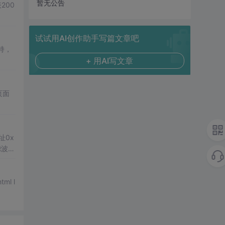
暂无公告
表200
试试用AI创作助手写篇文章吧
持，
+ 用AI写文章
页面
址0x
滤波配
l l