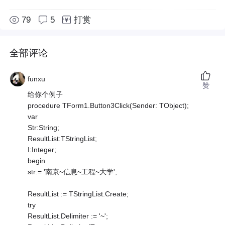
79
5
打赏
全部评论
funxu
赞
给你个例子
procedure TForm1.Button3Click(Sender: TObject);
var
Str:String;
ResultList:TStringList;
I:Integer;
begin
str:= '南京~信息~工程~大学';
ResultList := TStringList.Create;
try
ResultList.Delimiter := '~';