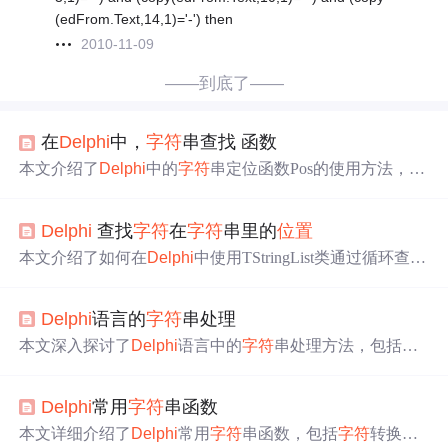
(edFrom.Text,14,1)='-') then
2010-11-09
——到底了——
在
Delphi
中，
字符
串查找 函数
本文介绍了
Delphi
中的
字符
串定位函数Pos的使用方法，并
通过示例展示了如何查找子
字符
串首次出现的
位置
。此
外，还提供了StrScan、StrRScan和StrPos函数的示例，用于
Delphi
查找
字符
在
字符
串里的
位置
演示如何在PChar类型的
字符
串中进行
字符
或子
字符
串的定
位。
本文介绍了如何在
Delphi
中使用TStringList类通过循环查找
字符
串文件中的
特定
字符
，如啊和喔，并显示相应的消
息。,
Delphi
语言的
字符
串处理
本文深入探讨了
Delphi
语言中的
字符
串处理方法，包括
字
符
串类型、基本操作、高级处理、文件操作以及性能优化
等技巧。详细介绍了如何使用
Delphi
进行
字符
串连接、长
Delphi
常用
字符
串函数
度获取、截取、查找、替换、格式化、
比较
、分割等操
作，并提供了避免内存泄漏和性能优化的建议。同时，还
本文详细介绍了
Delphi
常用
字符
串函数，包括
字符
转换、