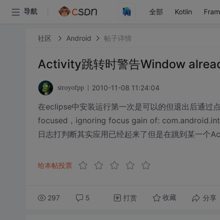
全部
Kotlin
Fra
导航
社区
Android
帖子详情
Activity跳转时警告Window alread
2010-11-08 11:24:04
stroyofpp
在eclipse中安装运行第一次是可以的但退出后通过点
focused，ignoring focus gain of: com.android.
日志打判断其实应用已经起来了但是在跳到某一个Activity
给本帖投票
297
5
打赏
分享
收藏