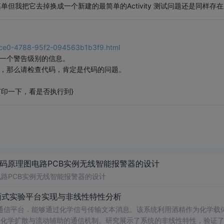
菜单但我把它去掉换成一个新建的最简单的Activity 测试问题还是同样存在
-3ce0-4788-95f2-094563b1b3f9.html
来就是一个警告级别的信息。
sed信息，那么请检查代码，肯定是代码的问题。
ID: //去打印一下，看是否执行到}
代码原理图电路PCB实例无线智能报警器的设计
电路PCB实例无线智能报警器的设计
面式实验平台实现与非线性特性分析
通信平台，能够通过化学信号传输文本消息。该系统利用酒精作为化学载
基于化学扩散与流动辅助的通信机制。研究展示了系统的非线性特性，验证