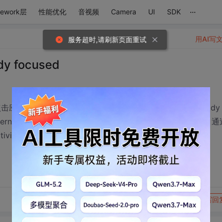
...
mework层
性能优化
音视频
Camera
UI
SDK
用AI写
y focused
击应用图标再次启动应用时就会出现一个警告Window already
internal.view.IInputMethodClient$Stub$Proxy@43ef4630。
时就出现了Window already focused的警告 求解呀
转发到动态
举报
写回