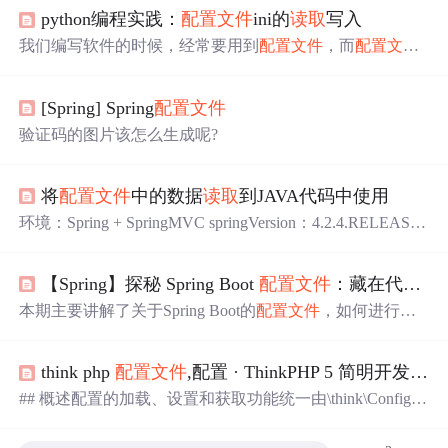
python编程实践：
配置文件
ini的
读取
写入
我们编写软件的时候，经常要用到
配置文件
，而
配置文件
一般为ini或xml或json文件。本文重点阐述
配置文件
ini的
读
取
方法和技巧，xml和json文件的具体
读取
方法和技巧下个
[Spring] Spring
配置文件
文章里阐述。
验证码的图片该怎么生成呢?
将
配置文件
中的数据
读取
到JAVA代码中使用
环境：Spring + SpringMVC springVersion：4.2.4.RELEASE
项目中遇到需要将
配置文件
的数据，
读取
到JAVA代码中使
用的情况。查找了一下资料，发现一个比较好的方法。
【Spring】探秘 Spring Boot
配置文件
：藏在代码背后的 “魔法配方”，一键激活项目超能力
本期主要讲解了关于Spring Boot的
配置文件
，如何进行快
速入手，以及
配置文件
的格式是哪几种，关于properties格
式的
配置文件
和yml格式的
配置文件
都做了比较详细的分
think php
配置文件
,配置 · ThinkPHP 5 简明开发手册 · 看云
析；
## 概述配置的加载、设置和获取功能统一由\think\Config类
完成。## 使用### 加载
配置文件
~~~\think\Config::load('
配
置文件
名');~~~
配置文件
一般位于`APP_PATH`目录下面，