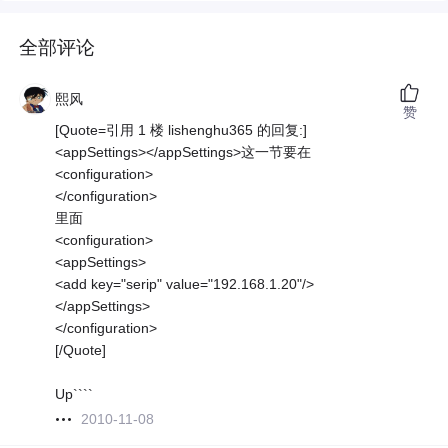
全部评论
熙风
赞
[Quote=引用 1 楼 lishenghu365 的回复:]
<appSettings></appSettings>这一节要在
<configuration>
</configuration>
里面
<configuration>
<appSettings>
<add key="serip" value="192.168.1.20"/>
</appSettings>
</configuration>
[/Quote]
Up````
2010-11-08