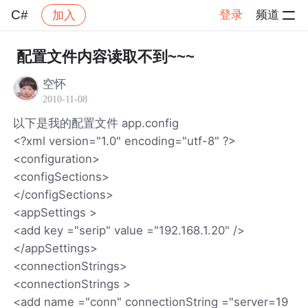
C#
登录
频道
加入
帖子详情
社区
C#
配置文件内容读取不到~~~
空怀
2010-11-08
以下是我的配置文件 app.config
<?xml version="1.0" encoding="utf-8" ?>
<configuration>
<configSections>
</configSections>
<appSettings >
<add key ="serip" value ="192.168.1.20" />
</appSettings>
<connectionStrings>
<connectionStrings >
<add name ="conn" connectionString ="server=19