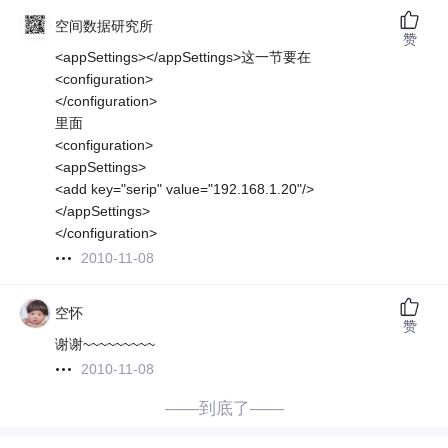
空间数据研究所
赞
<appSettings></appSettings>这一节要在
<configuration>
</configuration>
里面
<configuration>
<appSettings>
<add key="serip" value="192.168.1.20"/>
</appSettings>
</configuration>
2010-11-08
空怀
赞
谢谢~~~~~~~~~
2010-11-08
——到底了——