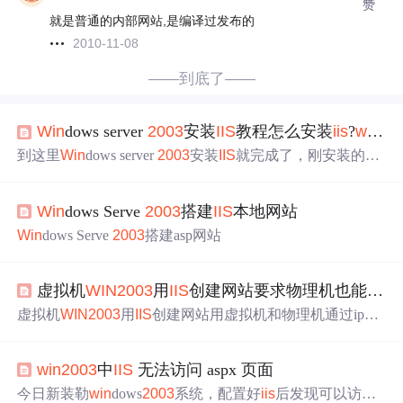
赞
就是普通的内部网站,是编译过发布的
2010-11-08
——到底了——
Win
dows server
2003
安装
IIS
教程怎么安装
iis
?
win
20
到这里
Win
dows server
2003
安装
IIS
就完成了，刚安装的程
序在桌面不会显示，可以在开始——程序——管理工具
——Internet信息服务（
IIS
）管理器中打开。4.在组件向导
Win
dows Serve
2003
搭建
IIS
本地网站
中找到【应用程序服务器】双击打开，能看到【Internet信
息服务（
IIS
）】打钩了，取消勾选会弹出窗口提示是否可
Win
dows Serve
2003
搭建asp网站
以删除组件，点击【是】5.点击【是】后能看到【
IIS
】和
【应用程序服务器控制台】前的勾已经取消了，点击【确
定】【下一步】修改
IIS
管理器的Web 服务扩展，将Web
虚拟机
WIN
2003
用
IIS
创建网站要求物理机也能访问
服务扩展中的Active。...
虚拟机
WIN
2003
用
IIS
创建网站用虚拟机和物理机通过ip或
域名访问网页
win
2003
中
IIS
无法访问 aspx 页面
今日新装勒
win
dows
2003
系统，配置好
iis
后发现可以访问h