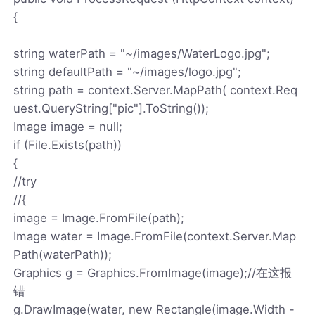
{
string waterPath = "~/images/WaterLogo.jpg";
string defaultPath = "~/images/logo.jpg";
string path = context.Server.MapPath( context.Req
uest.QueryString["pic"].ToString());
Image image = null;
if (File.Exists(path))
{
//try
//{
image = Image.FromFile(path);
Image water = Image.FromFile(context.Server.Map
Path(waterPath));
Graphics g = Graphics.FromImage(image);//在这报
错
g.DrawImage(water, new Rectangle(image.Width -