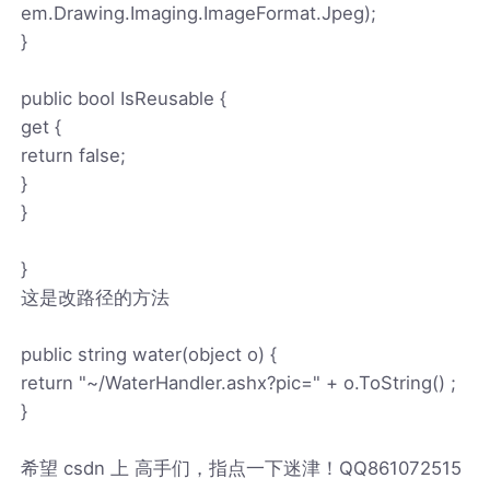
em.Drawing.Imaging.ImageFormat.Jpeg);
}
public bool IsReusable {
get {
return false;
}
}
}
这是改路径的方法
public string water(object o) {
return "~/WaterHandler.ashx?pic=" + o.ToString() ;
}
希望 csdn 上 高手们，指点一下迷津！QQ861072515