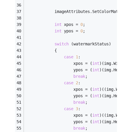
            imageAttributes.SetColorMatrix(c
int
 xpos = 
0
;
int
 ypos = 
0
;
switch
 (watermarkStatus)
            {
case
1
:
                    xpos = (
int
)(img.Width *
                    ypos = (
int
)(img.Height 
break
;
case
2
:
                    xpos = (
int
)((img.Width 
                    ypos = (
int
)(img.Height 
break
;
case
3
:
                    xpos = (
int
)((img.Width 
                    ypos = (
int
)(img.Height 
break
;