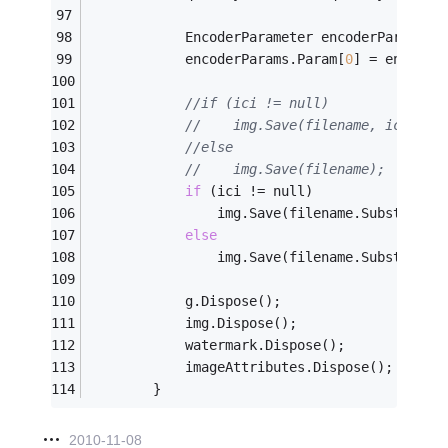
            EncoderParameter encoderParam = 
            encoderParams.Param[
0
] = encoder
//if (ici != null)
//    img.Save(filename, ici, en
//else
//    img.Save(filename);
if
 (ici != null)
                img.Save(filename.Substring(
else
                img.Save(filename.Substring(
            g.Dispose();
            img.Dispose();
            watermark.Dispose();
            imageAttributes.Dispose();
        }
2010-11-08