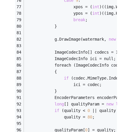
case
9
:
                    xpos = (
int
)((img.Width 
                    ypos = (
int
)((img.Height
break
;
            }
            g.DrawImage(watermark, 
new
 Recta
            ImageCodecInfo[] codecs = ImageC
            ImageCodecInfo ici = null;
            foreach (ImageCodecInfo codec in
            {
if
 (codec.MimeType.IndexOf(
"
                    ici = codec;
            }
            EncoderParameters encoderParams 
long
[] qualityParam = 
new
long
[
1
if
 (quality < 
0
 || quality > 
100
                quality = 
80
;
            qualityParam[
0
] = quality;