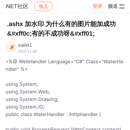
.NET社区
登录
频道
加入
帖子详情
社区
.NET社区
.ashx 加水印 为什么有的图片能加成功
&#xff0c;有的不成功呀&#xff01;
sailei1
2010-11-08
<%@ WebHandler Language="C#" Class="WaterHa
ndler" %>
using System;
using System.Web;
using System.Drawing;
using System.IO;
public class WaterHandler : IHttpHandler {
public void ProcessRequest (HttpContext context)