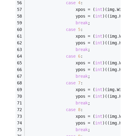
case
4
:
                    xpos = (
int
)(img.Width *
                    ypos = (
int
)((img.Height
break
;
case
5
:
                    xpos = (
int
)((img.Width 
                    ypos = (
int
)((img.Height
break
;
case
6
:
                    xpos = (
int
)((img.Width 
                    ypos = (
int
)((img.Height
break
;
case
7
:
                    xpos = (
int
)(img.Width *
                    ypos = (
int
)((img.Height
break
;
case
8
:
                    xpos = (
int
)((img.Width 
                    ypos = (
int
)((img.Height
break
;