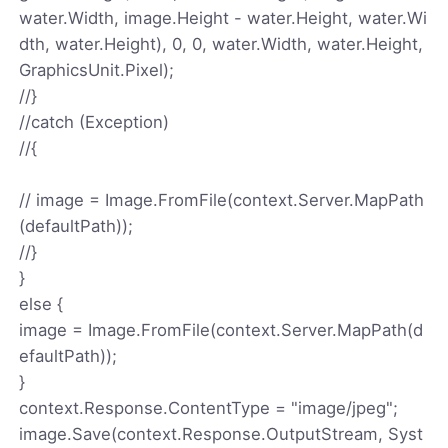
water.Width, image.Height - water.Height, water.Wi
dth, water.Height), 0, 0, water.Width, water.Height,
GraphicsUnit.Pixel);
//}
//catch (Exception)
//{
// image = Image.FromFile(context.Server.MapPath
(defaultPath));
//}
}
else {
image = Image.FromFile(context.Server.MapPath(d
efaultPath));
}
context.Response.ContentType = "image/jpeg";
image.Save(context.Response.OutputStream, Syst