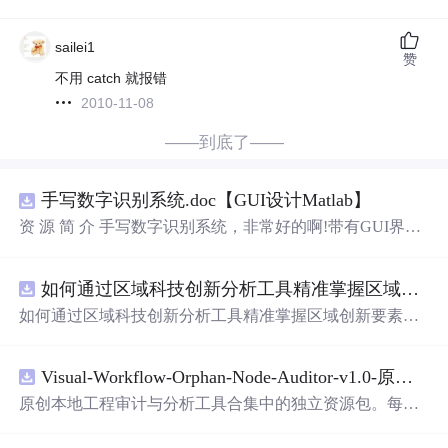
sailei1
赞
不用 catch 就报错
2010-11-08
——到底了——
手写数字识别系统.doc【GUI设计Matlab】
资 源 简 介 手写数字识别系统，非常好的啊!带有GUI界
面，使用方便! 详 情 说 明 用这个手写数字识别系统，你可
以轻松地识别手写数字。这个系统不仅功能强大，而且还
如何通过区域科技创新分析工具精准掌握区域创新要素分布与产业链融合现状？.docx
带有直观的图形用户界面（GUI），非常容易使用。你只
需要将手写数字输入系统，它将立即给出准确的识别结
如何通过区域科技创新分析工具精准掌握区域创新要素分
果。这个系统可以在各种场景中使用，无论是学校、工作
布与产业链融合现状？
还是日常生活，都能为你提供快速和准确的识别服务。它
是一个非常方便和实用的工具，你一定会喜欢它的！
Visual-Workflow-Orphan-Node-Auditor-v1.0-原创源码与文档.zip
原创本地工程审计与分析工具合集中的独立资源包。每个
ZIP包含完整源码、3项自动化测试、可复现合成示例、离
线HTML、JSON与SVG报告、1080×720真实运行效果图、