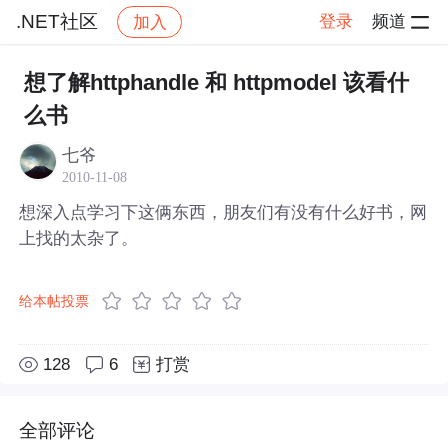
.NET社区
登录
频道
加入
帖子详情
社区
.NET社区
想了解httphandle 和 httpmodel 该看什
么书
七爷
2010-11-08
想深入点学习下这俩东西，朋友们有没有什么好书，网
上找的太杂了。
给本帖投票
128
6
打赏
全部评论