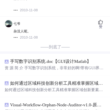
2010-11-08
七爷
赞
杂没人呢。
2010-11-08
——到底了——
手写数字识别系统.doc【GUI设计Matlab】
资 源 简 介 手写数字识别系统，非常好的啊!带有GUI界
面，使用方便! 详 情 说 明 用这个手写数字识别系统，你可
以轻松地识别手写数字。这个系统不仅功能强大，而且还
如何通过区域科技创新分析工具精准掌握区域创新要素分布与产业链融合现状？.docx
带有直观的图形用户界面（GUI），非常容易使用。你只
需要将手写数字输入系统，它将立即给出准确的识别结
如何通过区域科技创新分析工具精准掌握区域创新要素分
果。这个系统可以在各种场景中使用，无论是学校、工作
布与产业链融合现状？
还是日常生活，都能为你提供快速和准确的识别服务。它
是一个非常方便和实用的工具，你一定会喜欢它的！
Visual-Workflow-Orphan-Node-Auditor-v1.0-原创源码与文档.zip