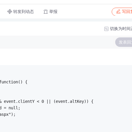
转发到动态
举报
写回
切换为时间
发表回
function() {
& event.clientY < 0 || (event.altKey)) {
d = null;
aspx");