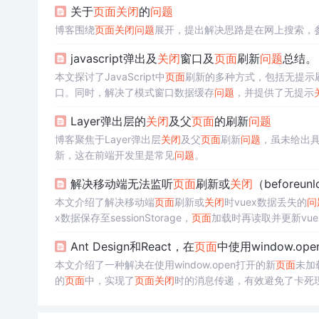
关于
页面
关闭
的
问题
博客围绕
页面
关闭
问题
展开，提出解决思路是在网上搜索，
javascript弹出及
关闭
窗口及
页面
刷新
问题
总结。
本文探讨了JavaScript中
页面
刷新的多种方式，包括无提示刷
口。同时，解决了模式窗口数据缓存
问题
，并提供了无提示
Layer弹出层的
关闭
及父
页面
的刷新
问题
博客聚焦于Layer弹出层
关闭
及父
页面
刷新
问题
，虽未给出
新，这在前端开发里是常见
问题
。
解决移动端无法监听
页面
刷新或
关闭
（beforeun
本文介绍了解决移动端
页面
刷新或
关闭
时vuex数据丢失的
问
x数据保存至sessionStorage，
页面
加载时再读取并更新vue
Ant Design和React，在
页面
中使用window.open
本文介绍了一种解决在使用window.open打开的新
页面
未加
的
页面
中，实现了
页面
关闭
时的消息传递，有效避免了卡死