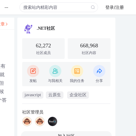
...
登录/注册
文章
.NET社区
62,272
668,968
社区成员
社区内容
表有
就
发帖
与我相关
我的任务
分享
但
候
javascript
云原生
企业社区
个答
社区管理员
加入社区