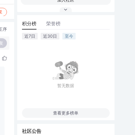
复
积分榜
荣誉榜
正序
近7日
近30日
至今
复
暂无数据
查看更多榜单
社区公告