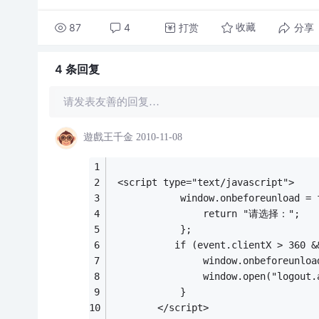
87
4
打赏
分享
收藏
4 条
回复
请发表友善的回复…
遊戲王千金
2010-11-08
 <script type="text/javascript">
            window.onbeforeunload = 
                return "请选择：";
            };
           if (event.clientX > 360 &
                window.onbeforeunloa
                window.open("logout.
            }
        </script>