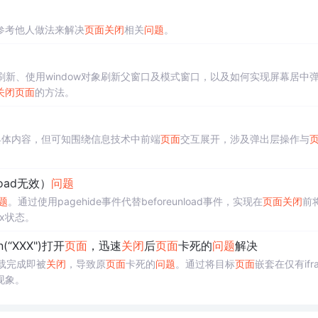
参考他人做法来解决
页面
关闭
相关
问题
。
新、使用window对象刷新父窗口及模式窗口，以及如何实现屏幕居中
关闭
页面
的方法。
具体内容，但可知围绕信息技术中前端
页面
交互展开，涉及弹出层操作与
load无效）
问题
题
。通过使用pagehide事件代替beforeunload事件，实现在
页面
关闭
前将
x状态。
(“XXX")打开
页面
，迅速
关闭
后
页面
卡死的
问题
解决
载完成即被
关闭
，导致原
页面
卡死的
问题
。通过将目标
页面
嵌套在仅有ifr
现象。