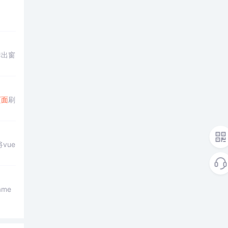
弹出窗
页面
刷
vue
ame