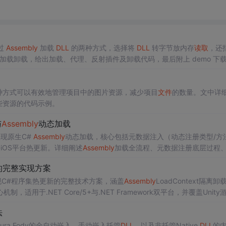
用
过
Assembly
加载
DLL
的两种方式，选择将
DLL
转字节放内存
读取
，还
载卸载，给出加载、代理、反射插件及卸载代码，最后附上 demo 下
种方式可以有效地管理项目中的图片资源，减少项目
文件
的数量。文中详
些资源的代码示例。
与
Assembly
动态加载
下实现原生C#
Assembly
动态加载，核心包括元数据注入（动态注册类型/方法
iOS平台热更新。详细阐述
Assembly
加载全流程、元数据注册底层过程
实践。
[])的完整实现方案
现C#程序集热更新的完整技术方案，涵盖
Assembly
LoadContext隔离卸
于.NET Core/5+与.NET Framework双平台，并覆盖Unity
法
ura.Fody的全自动嵌入、手动嵌入托管
DLL
、以及非托管Native
DLL
的