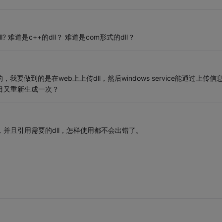
 难道是c++的dll？ 难道是com形式的dll？
要做到的是在web上上传dll，然后windows service能通过上传信
项目又重新生成一次？
，并且引用需要的dll，怎样使用都不会出错了。