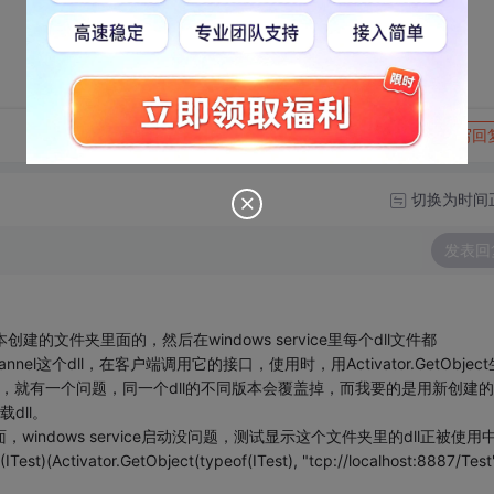
转发到动态
举报
写回
切换为时间
发表回
建的文件夹里面的，然后在windows service里每个dll文件都
nel这个dll，在客户端调用它的接口，使用时，用Activator.GetObjec
下的话，就有一个问题，同一个dll的不同版本会覆盖掉，而我要的是用新创建
dll。
indows service启动没问题，测试显示这个文件夹里的dll正被使用
ivator.GetObject(typeof(ITest), "tcp://localhost:8887/Test"