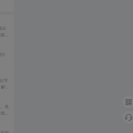
指出
载链
细介
/字
、解释
载、依
游戏、
内存加