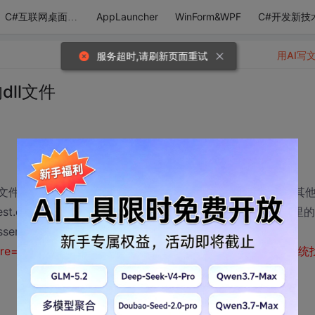
AppLauncher
WinForm&WPF
C#开发新技
C#互联网桌面应用
用AI写
服务超时,请刷新页面重试
dll文件
dll文件，假如我的debug下面有Test.dll文件的话，然后我调用其
est.dll调用，在客户端能使用Activator.GetObject调用该dll里的
ly.Loadfrom（@“F:\dll\Test.dll”），提示：
ture=neutral, PublicKeyToken=null”或它的某一个依赖项。系统