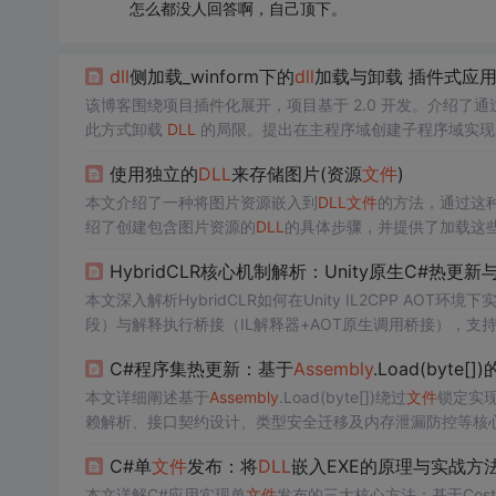
怎么都没人回答啊，自己顶下。
dll
侧加载_winform下的
dll
加载与卸载 插件式应
该博客围绕项目插件化展开，项目基于 2.0 开发。介绍了通
此方式卸载
DLL
的局限。提出在主程序域创建子程序域实现加
接。
使用独立的
DLL
来存储图片(资源
文件
)
本文介绍了一种将图片资源嵌入到
DLL
文件
的方法，通过这
绍了创建包含图片资源的
DLL
的具体步骤，并提供了加载这
HybridCLR核心机制解析：Unity原生C#热更新
本文深入解析HybridCLR如何在Unity IL2CPP AOT环境
段）与解释执行桥接（IL解释器+AOT原生调用桥接），支持
器工作原理，并涵盖典型问题排查、模块化设计及版本管理
C#程序集热更新：基于
Assembly
.Load(byte
本文详细阐述基于
Assembly
.Load(byte[])绕过
文件
锁定实
赖解析、接口契约设计、类型安全迁移及内存泄漏防控等核心机制，适用
微服务模块热插拔等典型场景。
C#单
文件
发布：将
DLL
嵌入EXE的原理与实战方
本文详解C#应用实现单
文件
发布的三大核心方法：基于Cost