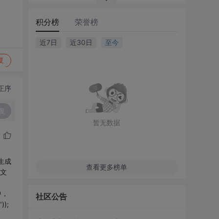
积分榜
荣誉榜
近7日
近30日
至今
复
正序
复
暂无数据
t生成
查看更多榜单
的文
中，
社区公告
));