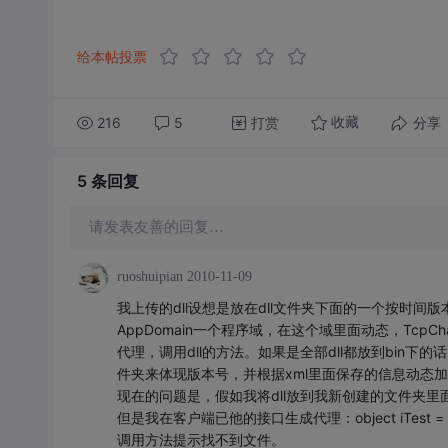
给本帖投票
216
5
打赏
分享
收藏
5 条
回复
请发表友善的回复…
ruoshuipian
2010-11-09
我上传的dll设想是放在dll文件夹下面的一个按时间版本创
AppDomain一个程序域，在这个域里面动态，TcpChan
代理，调用dll的方法。如果是全部dll都放到bin
件夹来体现版本号，并根据xml里面保存的信息动态加载
现在的问题是，假如我将dll放到我新创建的文件夹里面，w
但是我在客户端已他的接口生成代理：object iTest = (ITest)(Act
调用方法提示找不到文件。