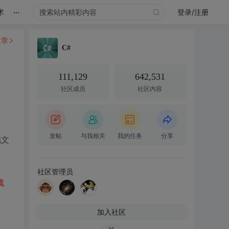
...
术
登录/注册
文章
C#
111,129
642,531
社区成员
社区内容
发帖
与我相关
我的任务
分享
他文
社区管理员
找
加入社区