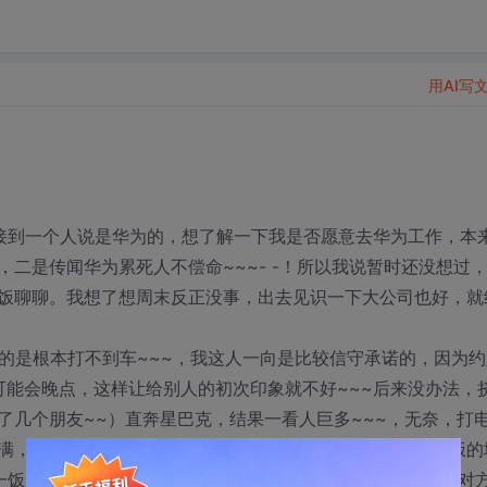
用AI写
接到一个人说是华为的，想了解一下我是否愿意去华为工作，本
二是传闻华为累死人不偿命~~~- -！所以我说暂时还没想过
饭聊聊。我想了想周末反正没事，出去见识一下大公司也好，就
的是根本打不到车~~~，我这人一向是比较信守承诺的，因为约
可能会晚点，这样让给别人的初次印象就不好~~~后来没办法，
了几个朋友~~）直奔星巴克，结果一看人巨多~~~，无奈，打
满，我去其他地方看看有没有地方。于是就在鲁巷到处能吃饭的
一饭店，看上去也还可以，于是打电话，在XX饭店，4楼的，对