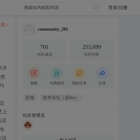
登录/注册
文章
community_281
701
253,699
社区成员
社区内容
来开
，然
发帖
与我相关
我的任务
分享
约
其他
技术论坛（原bbs）
定
挤上
社区管理员
电话
地
方说
加入社区