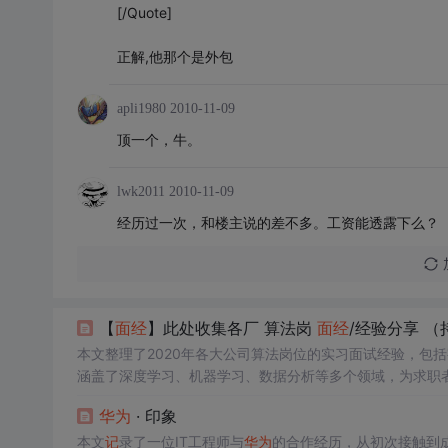
[/Quote]
正解,他那个是外包
apli1980
2010-11-09
顶一个，牛。
lwk2011
2010-11-09
经历过一次，和楼主说的差不多。工资能透露下么？
【
面经
】此处收集各厂 算法岗
面经
/经验分享 （
本文整理了2020年各大公司算法岗位的实习面试经验，包
涵盖了深度学习、机器学习、数据分析等多个领域，为求职
华为
· 印象
本文
记
录了一位IT工程师与
华为
的合作经历，从初次接触到