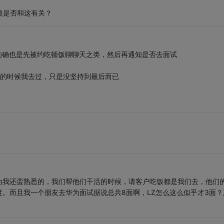
知道是否和这有关？
的确也是先被约吃顿饭聊聊天之类，然后再通知是否去面试
找的时候我去过，只是没坚持到最后而已
为我还蛮熟悉的，我们帮他们干活的时候，请客户吃饭都是我们去，他们
。而且我一个朋友去华为面试据说总共8面啊，LZ怎么这么似乎才3面？