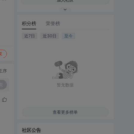
积分榜
荣誉榜
近7日
近30日
至今
复
正序
复
暂无数据
查看更多榜单
社区公告