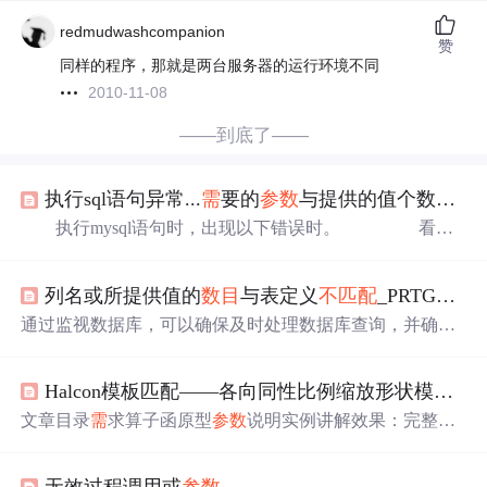
redmudwashcompanion
赞
同样的程序，那就是两台服务器的运行环境不同
2010-11-08
——到底了——
执行sql语句异常...
需
要的
参数
与提供的值个数
不匹
执行mysql语句时，出现以下错误时。 看错
误提示，提示说你的sql语句只
需
要5个
参数
，而你提供了8
个值value，你确定你确实
需
要8个
参数
，而你的sql语句却
列名或所提供值的
数目
与表定义
不匹配
_PRTG：提供了内置的本机传感器，可监视数据库内容...
提示说只
需
要5个
参数
这时，请仔细检查一下你的sql
语句 发现没有，在更新语句update的 a.product_image_
通过监视数据库，可以确保及时处理数据库查询，并确保
url='? 这里多加了一个単引号，导致后面的3个
参数
没有被
数据库本身在定义的
参数
内执行。此外，如果数据库查询
找到 ...
返回意外结果值，使用PRTG的数据库监视可以通过相应的
Halcon模板匹配——各向同性比例缩放形状模板(超详细讲解)
传感器状态向您发出警报。PRTG为最常见的数据库提供了
内置的本机传感器：微软SQL服务器MySQL服务器Postgre
文章目录
需
求算子函原型
参数
说明实例讲解效果：完整代
SQL服务器Oracle SQL服务器也可以监视许多其他数据库
码：
需
求 考虑以下这张图像，图片中有三个形状一样，但
服务器。对于这种情况，PRTG使用ActiveX数据对象...
是尺寸大小不一样的图案。观察可以发现三个图案的有着
无效过程调用或
参数