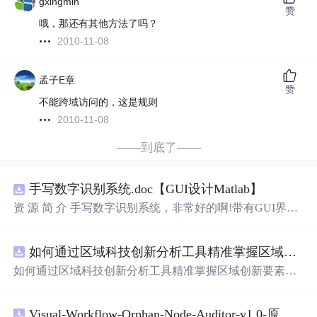
gxingmin
赞
哦，那还有其他方法了吗？
2010-11-08
孟子E章
赞
不能跨域访问的，这是规则
2010-11-08
——到底了——
手写数字识别系统.doc【GUI设计Matlab】
资 源 简 介 手写数字识别系统，非常好的啊!带有GUI界
面，使用方便! 详 情 说 明 用这个手写数字识别系统，你可
以轻松地识别手写数字。这个系统不仅功能强大，而且还
如何通过区域科技创新分析工具精准掌握区域创新要素分布与产业链融合现状？.docx
带有直观的图形用户界面（GUI），非常容易使用。你只
需要将手写数字输入系统，它将立即给出准确的识别结
如何通过区域科技创新分析工具精准掌握区域创新要素分
果。这个系统可以在各种场景中使用，无论是学校、工作
布与产业链融合现状？
还是日常生活，都能为你提供快速和准确的识别服务。它
是一个非常方便和实用的工具，你一定会喜欢它的！
Visual-Workflow-Orphan-Node-Auditor-v1.0-原创源码与文档.zip