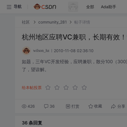
全部
Ada助手
导航
社区
community_281
帖子详情
杭州地区应聘VC兼职，长期有效！
2010-11-08 02:36:10
wilson_hz
如题，三年VC开发经验，应聘兼职，散分100（3
了，望谅解。
给本帖投票
426
36
打赏
分享
收藏
36 条
回复