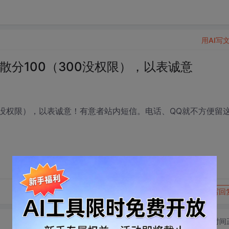
用AI写
散分100（300没权限），以表诚意
00没权限），以表诚意！有意者站内短信。电话、QQ就不方便留
转发到动态
举报
写回
切换为时间