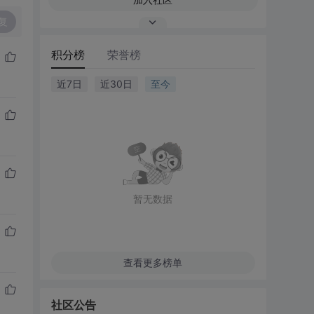
复
积分榜
荣誉榜
近7日
近30日
至今
暂无数据
查看更多榜单
社区公告