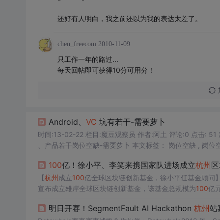
还好有人明白，我之前还以为我的表达太差了。
chen_freecom
2010-11-09
只工作一年的路过...
每天回帖即可获得10分可用分！
Android、
VC
坑有若干-需要萝卜
、产品若干岗位空缺-需要萝卜 本文标签： 岗位空缺
主，愿为内推~ （联系邮箱：myth
100
亿！徐小平、李笑来携国家队进场成立
杭州
区
【
杭州
成立
100
亿全球区块链创新基金，徐小平任基金顾问】
宣布成立雄岸全球区块链创新基金，该基金总规模为
100
亿
金管理公司，参与基金管理工作。 陀螺短评：政府加持，大佬
明日开赛！SegmentFault AI Hackathon
杭州
站
闻：将来一定...