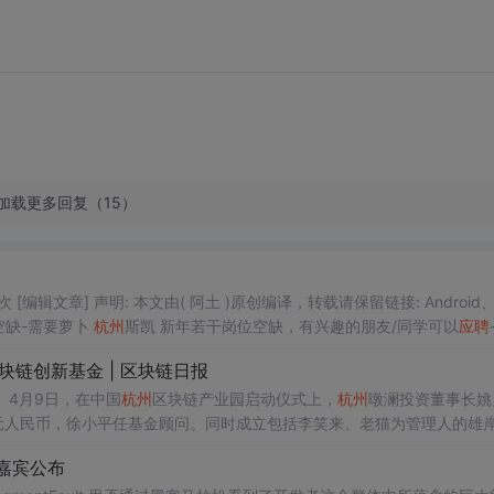
加载更多回复（15）
时间:13-02-22 栏目:魔豆观察员 作者:阿土 评论:0 点击: 51 次 [编辑文章] 声明: 本文由( 阿土 )原创编译，转载请保留链接: Android
 , 岗位空缺-需要萝卜
杭州
斯凯 新年若干岗位空缺，有兴趣的朋友/同学可以
应聘
块链创新基金 | 区块链日报
 4月9日，在中国
杭州
区块链产业园启动仪式上，
杭州
暾澜投资董事长姚
元人民币，徐小平任基金顾问。同时成立包括李笑来、老猫为管理人的雄
入局，这个全球区块链创新基金应该靠谱。 【李笑来回应“黑庄”“割韭菜
嘉宾公布