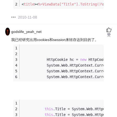
<
title
>
<
%=ViewData["Title"].ToString()%
>
</
tit
2010-11-08
godslife_yeah_net
赞
我已经研究出用cookies和session来转存达到目的了。
            HttpCookie hc = 
new
 HttpCookie(
"T
            System.Web.HttpContext.Current.Re
            System.Web.HttpContext.Current.Re
            System.Web.HttpContext.Current.Se
this
.Title = System.Web.HttpContex
this
.Title = System.Web.HttpContex