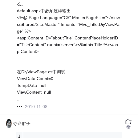
么。
default.aspx中必须这样输出
<%@ Page Language="C#" MasterPageFile="~/View
s/Shared/Site.Master" Inherits="Mvc_Title.DiyViewPa
ge" %>
<asp:Content ID="aboutTitle" ContentPlaceHolderID
="TitleContent" runat="server"><%=this.Title %></as
p:Content>
在DiyViewPage.cs中调试
ViewData.Count=0
TempData=null
ViewContent=null
...
2010-11-08
夺命胖子
赞