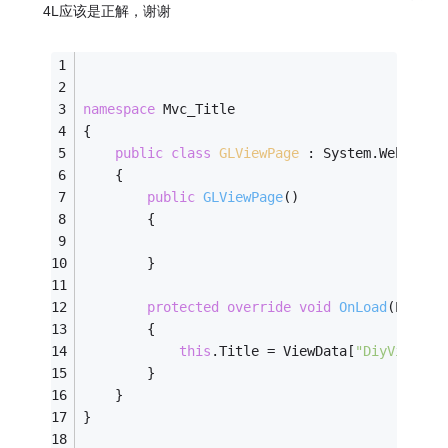
4L应该是正解，谢谢
namespace
 Mvc_Title
{
public
class
GLViewPage
 :
 System.Web.Mvc.
    {
public
GLViewPage
()
        {
        }
protected
override
void
OnLoad
(EventA
        {
this
.Title = ViewData[
"DiyViewPag
        }
    }
}