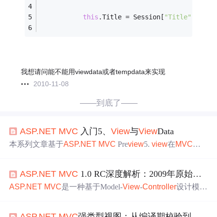
this
.Title = Session[
"Title"
].ToSt
我想请问能不能用viewdata或者tempdata来实现
2010-11-08
——到底了——
ASP.NET
MVC
入门5、
View
与
View
Data
本系列文章基于
ASP.NET
MVC
Pre
view
5.
view
在
MVC
模
式
中
与用户进行最直接的接触，它负责数据的呈现。这里
要注意一点就是，
view
只是负责数据的呈现，所以我们应
ASP.NET
MVC
1.0 RC深度解析：2009年原始架构与工程实践
该要尽量让
view
中
不涉及业务逻辑的处理。 我们来添加一
个Blog首页的
view
。在安装了
ASP.NET
MVC
后，我们在
ASP.NET
MVC
是一种基于Model-
View
-
Controller
设计模式
添加新项目的时候可以看到有
MVC
的
view
模板： 注：如果
的Web开发框架，其核心原理是通过约定优于配置（Conve
你的是
中
文版的VS，安装完后...
ntion over Configuration）解耦请求处理流程，实现HTTP本
ASP.NET
MVC
强类型视图：从编译期校验到接口驱动的工程实践