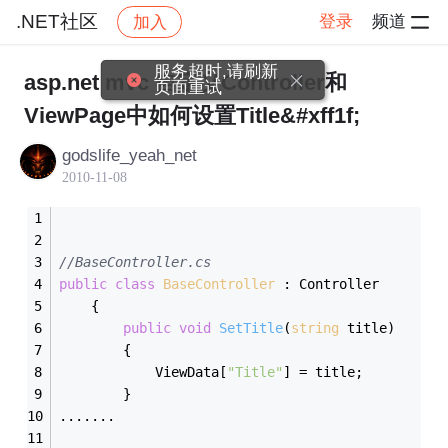
.NET社区
登录
频道
加入
帖子详情
社区
.NET社区
服务超时,请刷新
asp.net mvc 自定义Controller和
页面重试
ViewPage中如何设置Title&#xff1f;
godslife_yeah_net
2010-11-08
//BaseController.cs
public
class
BaseController
 :
 Controller
    {
public
void
SetTitle
(
string
 title)
        {
            ViewData[
"Title"
] = title;
        }
.......