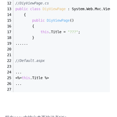
//DiyViewPage.cs
public
class
DiyViewPage
 :
 System.Web.Mvc.ViewPa
    {
public
DiyViewPage
()
        {
this
.Title = 
"???"
;
        }
......
//Default.aspx
...
<%=
this
.Title %>
...