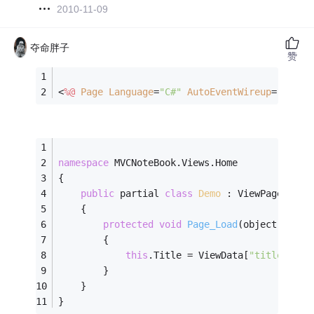
2010-11-09
夺命胖子
赞
<
%@
Page
Language
=
"C#"
AutoEventWireup
=
"true"
namespace
 MVCNoteBook.Views.Home
{
public
 partial 
class
Demo
 :
 ViewPage
    {
protected
void
Page_Load
(object sende
        {
this
.Title = ViewData[
"title"
].To
        }
    }
}