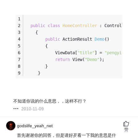
public
class
HomeController
 :
 Controller
    {
public
 ActionResult 
Demo
()
        {
            ViewData[
"title"
] = 
"pengyi"
;
return
 View(
"Demo"
);
        }
     }
不知道你说的什么意思，，这样不行？
2010-11-09
godslife_yeah_net
赞
首先谢谢你的回答，但是请好歹看一下我的意思是什