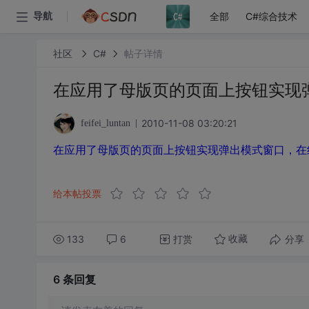
全部
C#综合技术
导航
社区
C#
帖子详情
在应用了母版页的页面上按钮实现
2010-11-08 03:20:21
feifei_luntan
在应用了母版页的页面上按钮实现弹出模式窗口，在
给本帖投票
133
6
打赏
分享
收藏
6 条
回复