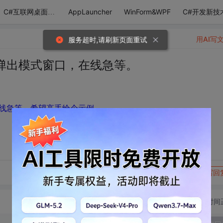
AppLauncher
WinForm&WPF
C#开发新技
C#互联网桌面应用
用AI写
服务超时,请刷新页面重试
弹出模式窗口，在线急等。
线急等。希望高手给个示例
转发到动态
举报
写回
切换为时间