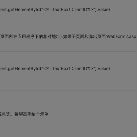
nt.getElementById("<%=TextBox1.ClientID%>").value)
(该为返回页面所在应用程序下的相对地址).如果子页面和弹出页面'WebForm2.asp
nt.getElementById("<%=TextBox1.ClientID%>").value)
线急等。希望高手给个示例