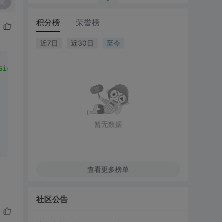
复
积分榜
荣誉榜
近7日
近30日
至今
Signlog.aspx.cs"
 Inherits=
"AttendanceManage_Signlog"
 %>
暂无数据
查看更多榜单
社区公告