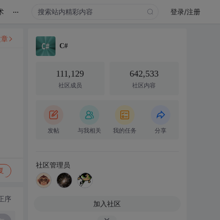
...
术
登录/注册
文章
C#
111,129
642,533
社区成员
社区内容
发帖
与我相关
我的任务
分享
社区管理员
复
正序
加入社区