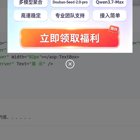
发表回
p=
"true"
 MasterPageFile=
"~/MasterPage.master"
 CodeFile=
"
er"
 ContentPlaceHolderID=
"ContentPlaceHolder1"
>
ver"
 Width=
"82px"
></asp:TextBox>
erver"
 Text=
"展 示"
 />
中的值。。。。。。