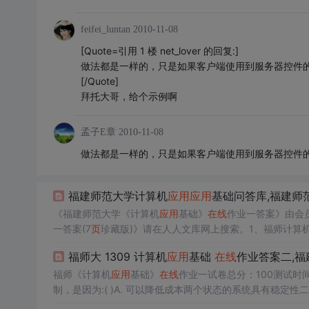
feifei_luntan
2010-11-08
[Quote=引用 1 楼 net_lover 的回复:]
做法都是一样的，只是如果客户端使用到服务器控件的id，
[/Quote]
拜托大哥，给个示例啊
孟子E章
2010-11-08
做法都是一样的，只是如果客户端使用到服务器控件的id，
福建师范大学计算机
应用
应用
基础问答库,福建师
《福建师范大学《计算机
应用
基础》
在线
作业一答案》由会
一答案(7
页
珍藏版)》请在人人文库网上搜索。1、福师计算
题 一、单选题(共 40 道试题，共 80 分。) 得分：80V1. 
福师大 1309 计算机
应用
基础
在线
作业答案二,福
福师《计算机
应用
基础》
在线
作业一试卷总分：100测试时间：
制，是因为:( )A. 可以降低成本两个状态的系统具有稳定性
案：B满分：2 分 得分：22. 下列叙述中，不正确的是：( )A.