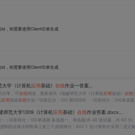
则需要使用ClientID来生成
则需要使用ClientID来生成
范大学《计算机
应用
基础》
在线
作业一答案...
员分享，可
在线
阅读，更多相关《福建师范大学《计算机
应用
基础》
在线
机
应用
基础
在线
作业一试卷总分：100 测试时间：- 试卷得分：100单选题
在计算机中采用二进制，是因为:( )A. 可以降低成本B. 两个状态的系统...
建师范大学1309《计算机
应用
基础》
在线
作业答案.docx...
--试卷得分：100单选题 多选题一、单选题(共 40 道试题，共 80 分。
二进制的运算法则简单上述三个原因得分：80V 1. 在计算机中采用二进正
 Windows98 中可同时打开多个
应用
程序 B. W...