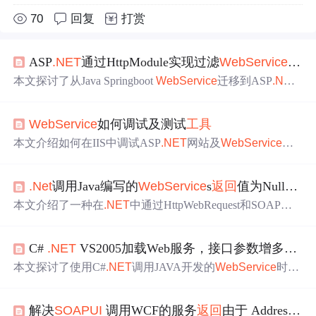
70
回复
打赏
ASP
.NET
通过HttpModule实现过滤
WebService
的请
本文探讨了从Java Springboot
WebService
迁移到ASP
.NET
时遇到的SOAP响应格式问题，特别是命名空间和前缀的
差异。通过创建自定义HttpModule，实现了对C# WebMeth
WebService
如何调试及测试
工具
od
返回
结果的修改，使其与Java的SOAP响应格式保持一
致，解决了客户端代码兼容性问题。
本文介绍如何在IIS中调试ASP
.NET
网站及
WebService
的
方法。通过附加到w3wp.exe进程，实现断点调试。此外，
还推荐了几款
WebService
测试
工具
，如
.NET
WebService
.Net
调用Java编写的
WebService
s
返回
值为Null的解决方法(
Studio和使用
SoapUI
测试ASP
.NET
WebService
。
本文介绍了一种在
.NET
中通过HttpWebRequest和SOAP协
议调用Java
WebService
s的方法，解决了常规添加Web引
用方式下
返回
值为null的问题。通过构建SOAP请求并使用
C#
.NET
VS2005加载Web服务，接口参数增多的问题？
UTF-8编码发送到指定URL，成功获取了服务响应。
本文探讨了使用C#
.NET
调用JAVA开发的
WebService
时遇
到的问题，特别是服务端无法正确接收非字符串类型参数
的情况，并提供了解决方案。
解决
SOAPUI
调用WCF的服务
返回
由于 AddressFilter 在 EndpointDispatcher 不匹配，To 为“”的消息无法在接收方处理。请检查发送方和接收方的 Endpoin