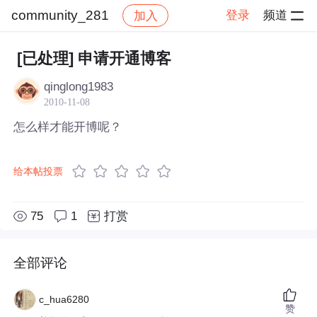
community_281
登录
频道
加入
帖子详情
社区
community_281
[已处理] 申请开通博客
qinglong1983
2010-11-08
怎么样才能开博呢？
给本帖投票
75
1
打赏
全部评论
c_hua6280
赞