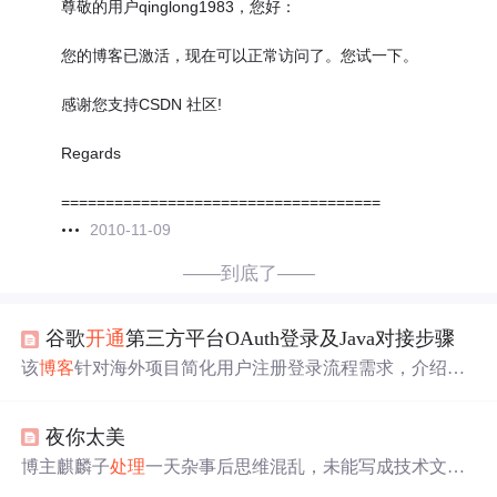
尊敬的用户qinglong1983，您好：
您的博客已激活，现在可以正常访问了。您试一下。
感谢您支持CSDN 社区!
Regards
====================================
2010-11-09
——到底了——
谷歌
开通
第三方平台OAuth登录及Java对接步骤
该
博客
针对海外项目简化用户注册登录流程需求，介绍基
于Web H5和Spring Boot对接谷歌OAuth功能的方法。包括
谷歌OAuth功能
申请
步骤，如账号注册、项目创建、权限
夜你太美
开通
等；代码对接流程，如前端页面对接、服务端验证
等；还提及了新账号登录时的常见问题及
处理
办法。
博主麒麟子
处理
一天杂事后思维混乱，未能写成技术文
章。他目前主要经营公司洽谈业务，但擅长技术。他
申请