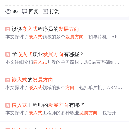
86
回复
打赏
谈谈
嵌入式
程序员的
发展
方向
本文探讨了
嵌入式
领域的多个
发展
方向
，如单片机、AR
M、FPGA、DSP等，并分享了一位资深工程师的职业历
程，从单片机到ARM+Linux，再到离开华为创立公司的心
学
嵌入式
职业
发展
方向
有哪些？
路历程。
本文详细介绍
嵌入式
开发的学习路线，从C语言基础到数
据结构掌握，再到Ubuntu环境搭建及Linux内核开发，最终
涉及驱动开发等内容。文章旨在帮助初学者明确学习目标
嵌入式
的
发展
方向
并顺利入门。
本文探讨了
嵌入式
领域的多个
方向
，包括单片机、ARM、
FPGA、DSP、IC设计和微处理器体系结构。指出
嵌入式
开
发的门槛较高，需要扎实的底层知识和动手能力。软件开
嵌入式
工程师的
发展
方向
有哪些
发涉及操作系统、编程语言、数据结构等，硬件方面则关
注电路设计和硬件编程。随着技术
发展
，
嵌入式
系统正朝
本文探讨了
嵌入式
工程师的多种职业
发展
方向
，包括开发
着更智能、集成度更高的
方向
发展
，未来可能更多采用如J
经理、项目经理、产品经理、技术专家和客户支持等，并
ava等高级语言进行开发。
分析了每种路径的特点及所需技能。