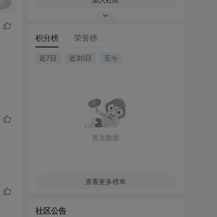
复
积分榜
荣誉榜
近7日
近30日
至今
暂无数据
查看更多榜单
社区公告