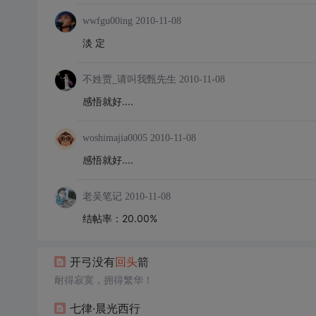
wwfgu00ing
2010-11-08
淡 定
不姓贾_请叫我甄先生
2010-11-08
感悟就好....
woshimajia0005
2010-11-08
感悟就好....
老吴笔记
2010-11-08
结帖率：20.00%
开弓没有
回头
箭
耐得寂寞，拥得繁华！
七律·晨光西行