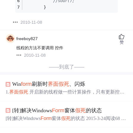
//sour();
        }
2010-11-08
freeboy827
赞
线程的方法不要调用 控件
2010-11-08
——到底了——
Win
form
刷新时
界面
假死
、闪烁
1.
界面
假死
开启新的线程做一些计算操作，只有更新控件
时才委托给
Form
线程更新
界面
。 2.Win
form
刷新时闪烁一
般的this.SetStyle(ControlStyles.UserPaint | ControlStyles.AllPai
[转]解决Windows
Form
窗体
假死
的状态
ntingInWmPaint | ControlStyles.OptimizedDoubleBuffer | Contr
olStyles.ResizeRedr...
[转]解决Windows
Form
窗体
假死
的状态 2015-3-24阅读68 评
论0 转载 http://blog.sina.com.cn/s/blog_621e24e201015r29.htm
l 另一篇非常不错的博文：http://www.cnblogs.com/wangshen