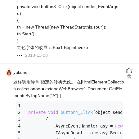
private void button3_Click(object sender, EventArgs
e)
{
th = new Thread(new ThreadStart(this.sour));
th.Start();
}
红色字体的改成listBox1.BeginInvoke.....................
2010-11-08
yakune
赞
这样调用异常:指定的转换无效。 在[HtmlElementCollectio
n collectionoo = extendWebBrowser1.Document.GetEle
mentsByTagName("A");]
private
void
button4_Click
(object sender, Ev
        {
            AsyncEventHandler asy = 
new
 Async
            IAsyncResult ia = asy.BeginInvoke