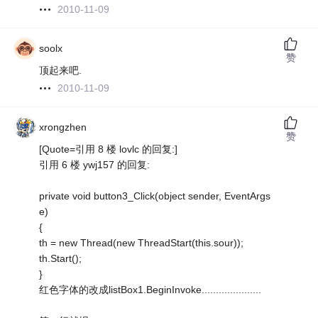
2010-11-09
soolx
赞
顶起来吧.
2010-11-09
xrongzhen
赞
[Quote=引用 8 楼 lovlc 的回复:]
引用 6 楼 ywj157 的回复:
private void button3_Click(object sender, EventArgs
e)
{
th = new Thread(new ThreadStart(this.sour));
th.Start();
}
红色字体的改成listBox1.BeginInvoke.....................