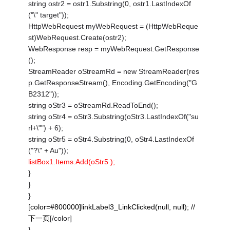
string ostr2 = ostr1.Substring(0, ostr1.LastIndexOf
("\" target"));
HttpWebRequest myWebRequest = (HttpWebReque
st)WebRequest.Create(ostr2);
WebResponse resp = myWebRequest.GetResponse
();
StreamReader oStreamRd = new StreamReader(res
p.GetResponseStream(), Encoding.GetEncoding("G
B2312"));
string oStr3 = oStreamRd.ReadToEnd();
string oStr4 = oStr3.Substring(oStr3.LastIndexOf("su
rl+\"") + 6);
string oStr5 = oStr4.Substring(0, oStr4.LastIndexOf
("?\" + Au"));
listBox1.Items.Add(oStr5 );
}
}
}
[color=#800000]linkLabel3_LinkClicked(null, null); //
下一页
[/color]
}