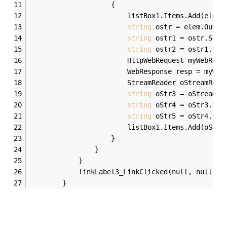
                    {
                        listBox1.Items.Add(elem.
string
 ostr = elem.Outer
string
 ostr1 = ostr.Subs
string
 ostr2 = ostr1.Sub
                        HttpWebRequest myWebRequ
                        WebResponse resp = myWeb
                        StreamReader oStreamRd =
string
 oStr3 = oStreamRd
string
 oStr4 = oStr3.Sub
string
 oStr5 = oStr4.Sub
                        listBox1.Items.Add(oStr5
                    }
                }
            }
            linkLabel3_LinkClicked(null, null); 
        }