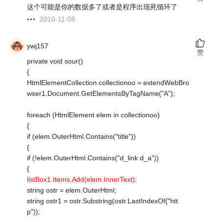
这个可能是你的数据多了或者是程序出现死循环了
2010-11-08
ywj157
赞
private void sour()
{
HtmlElementCollection collectionoo = extendWebBro
wser1.Document.GetElementsByTagName("A");
foreach (HtmlElement elem in collectionoo)
{
if (elem.OuterHtml.Contains("title"))
{
if (!elem.OuterHtml.Contains("d_link d_a"))
{
listBox1.Items.Add(elem.InnerText);
string ostr = elem.OuterHtml;
string ostr1 = ostr.Substring(ostr.LastIndexOf("htt
p"));