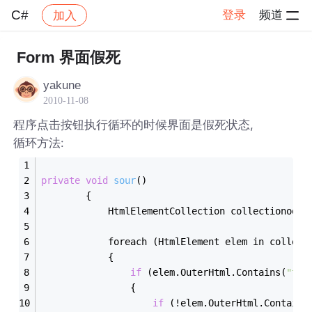
C#
登录
频道
加入
帖子详情
社区
C#
Form 界面假死
yakune
2010-11-08
程序点击按钮执行循环的时候界面是假死状态,
循环方法:
private
void
sour
()
        {
            HtmlElementCollection collectionoo =
            foreach (HtmlElement elem in collect
            {
if
 (elem.OuterHtml.Contains(
"tit
                {
if
 (!elem.OuterHtml.Contains