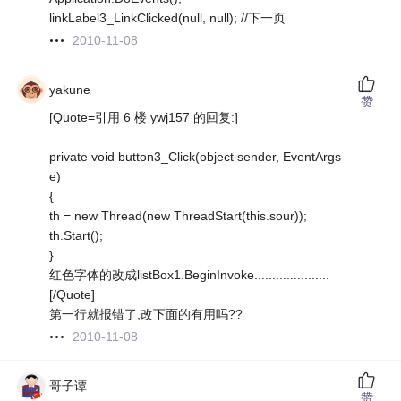
linkLabel3_LinkClicked(null, null); //下一页
2010-11-08
yakune
赞
[Quote=引用 6 楼 ywj157 的回复:]
private void button3_Click(object sender, EventArgs
e)
{
th = new Thread(new ThreadStart(this.sour));
th.Start();
}
红色字体的改成listBox1.BeginInvoke.....................
[/Quote]
第一行就报错了,改下面的有用吗??
2010-11-08
哥子谭
赞