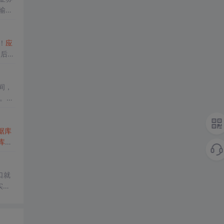
输、
比如底
！
应
a
后端
间，
。有
拿到了
据库
库
的
、S
口就
实实
平