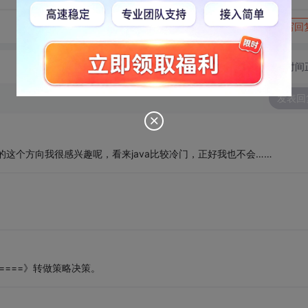
转发到动态
举报
写回
切换为时间
发表回
说的这个方向我很感兴趣呢，看来java比较冷门，正好我也不会……
====》转做策略决策。