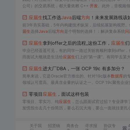
公司）的交易系统，都大量依赖 C++
开发
。此外，音视频领
SDK
开发
等，每个子
方向
都要求深入的专业积累。再往细了
应届生
找工作选
Java
后端
方向
！未来发展路线该
层漏洞挖掘、逆向分析），本科生阶段很难接触到系统的学
前3年夯实基础，5年内构建技术纵深，后续拓展架构视野
届生
选择
Java
后端
方向
是个明智的选择！：解决复杂系统
问
的发展遵循。：技术架构设计与团队赋能。
应届生
拿到offer之后的流程_这份工作，
应届生
们
毕业已经遥遥可见，有的同学一路过关斩将顺利拿到offe
而面试大概就是生活给
应届生
们上的“第一课”。有同学去某
的同学奔赴各大招聘会场，却因为简历上“双非本科”的学历
应届生
进大厂DBA，一张 OCP 19c 有多加分？
年薪20万+的offer...
简单来说，它是Oracle官方推出的、针对19c版本
数据库
的专
领域认可度高、最具含金量的认证之一。OCP 19c聚焦企业实
安装、运维、备份恢复、性能优化等核心能力，也是
应届生
零项目
应届生
，面试这样包装
QL、Linux、存储、备份恢复。
零项目、零实习、纯
应届生
，怎么跟面试官过招？专业课学
发慌投出去几十份简历，要么石沉大海，要么一面就挂更扎心的
写真实经历，反而处处碰壁。包装不是造假，更不是胡编乱造
了。尤其是AI、算法、后端
开发
这类岗位，项目细节一深挖
关于我
招贤纳
商务合
寻求报
协议专