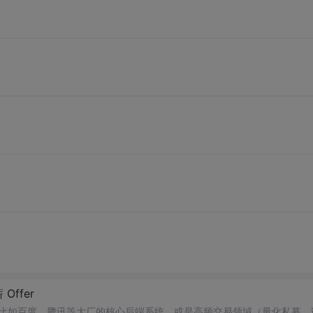
Offer
：比如百度、腾讯等大厂的核心后端系统，或是高频交易领域（量化私募、