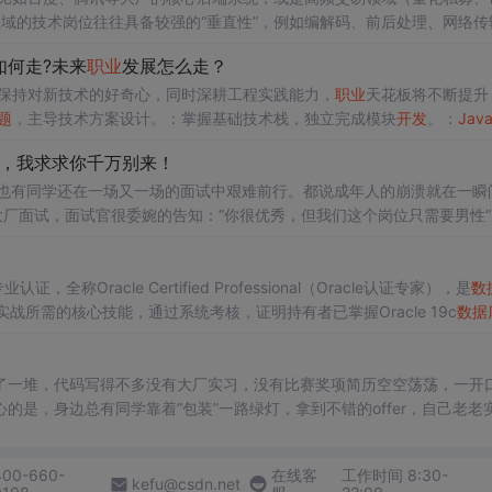
域的技术岗位往往具备较强的“垂直性”，例如编解码、前后处理、网络传
说，漏洞
方向
的安全
开发
对技术的专精度要求更高 —— 很多细分技术（
如何走?未来
职业
发展怎么走？
习资源，所以这类岗位往往更倾向于研究生起步，这也是行业现状。
。保持对新技术的好奇心，同时深耕工程实践能力，
职业
天花板将不断提升
题
，主导技术方案设计。：掌握基础技术栈，独立完成模块
开发
。：
Jav
，我求求你千万别来！
r，也有同学还在一场又一场的面试中艰难前行。都说成年人的崩溃就在一瞬
大厂面试，面试官很委婉的告知：“你很优秀，但我们这个岗位只需要男性”
被无情拒绝。惨也是真的惨！但已经有跑得快的同学，通过易拓大学提前
业认证，全称Oracle Certified Professional（Oracle认证专家），是
数
战所需的核心技能，通过系统考核，证明持有者已掌握Oracle 19c
数据
快速向企业证明自身
数据库
基础的“硬凭证”。1. 基础是否扎实：
数据库
原理
了一堆，代码写得不多没有大厂实习，没有比赛奖项简历空空荡荡，一开
是，身边总有同学靠着“包装”一路绿灯，拿到不错的offer，自己老老
。2026年的面试官，早就不是几年前随便问两句八股就能糊弄过去的水
，你是不是真做过，三分钟就能露馅。
400-660-
在线客
工作时间 8:30-
kefu@csdn.net