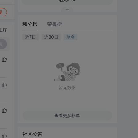
复
积分榜
荣誉榜
正序
近7日
近30日
至今
复
暂无数据
查看更多榜单
社区公告