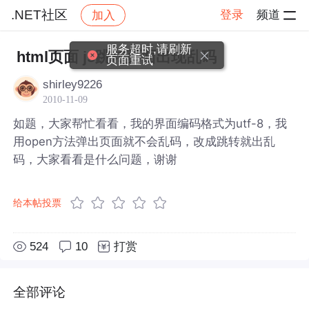
.NET社区
登录
频道
加入
帖子详情
社区
.NET社区
服务超时,请刷新
html页面 js跳转页面出现乱码
页面重试
shirley9226
2010-11-09
如题，大家帮忙看看，我的界面编码格式为utf-8，我
用open方法弹出页面就不会乱码，改成跳转就出乱
码，大家看看是什么问题，谢谢
给本帖投票
524
10
打赏
全部评论