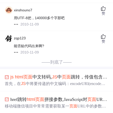
xinshouno7
赞
用UTF-8把，140000多个字那吧
2010-11-09
zqp123
赞
能否贴代码出来啊?
2010-11-09
——到底了——
js
html
页面
中文转码,
JS
中
页面
跳转，传值包含中文时乱码解决方案
首先，在
JS
中将要传递的中文编码：encodeURI(encodeUR
I(value))；然后在跳转界面中取值时通过以下方式解码：jav
a.net.URLDecoder.decode(value , "UTF-8");//如果界面都是用
href跳转
html
页面
拼接参数,JavaScript对
页面
URL及拼接参数的获取、设置以及中文乱码问题的解决...
UTF-8格式编码的话。对于
JS
P文件和servlet或者
JS
P之间
通过POST方式传递中文时，一般在界面head中加上：reque
移动端微信项目中常常需要获取某一
页面
URL中的参数，
st.setCharacterE...
以便能进行一系列的操作和设置。综合最近项目中的实际