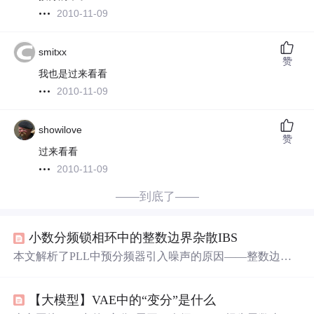
2010-11-09
smitxx
赞
我也是过来看看
2010-11-09
showilove
赞
过来看看
2010-11-09
——到底了——
小数分频锁相环中的整数边界杂散IBS
本文解析了PLL中预分频器引入噪声的原因——整数边界
杂散，解释了杂散产生的原理，包括整数边界杂散和高阶
杂散。讨论了IBS对信号质量的影响，如抖动和系统失真，
【大模型】VAE中的“变分”是什么
并给出了降低IBS的三种方法：调整鉴相器频率、减小环路