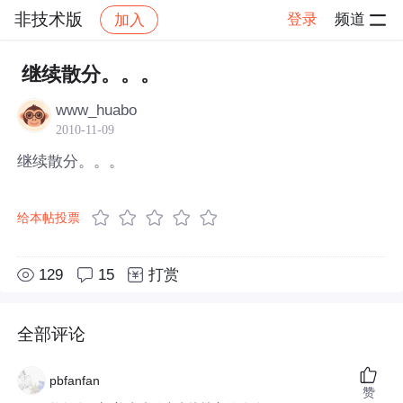
非技术版
登录
频道
加入
帖子详情
社区
非技术版
继续散分。。。
www_huabo
2010-11-09
继续散分。。。
给本帖投票
129
15
打赏
全部评论
pbfanfan
赞