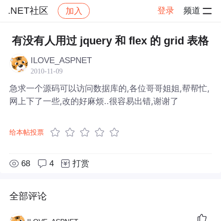
.NET社区
登录
频道
加入
帖子详情
社区
.NET社区
有没有人用过 jquery 和 flex 的 grid 表格
ILOVE_ASPNET
2010-11-09
急求一个源码可以访问数据库的,各位哥哥姐姐,帮帮忙,
网上下了一些,改的好麻烦..很容易出错,谢谢了
给本帖投票
68
4
打赏
全部评论