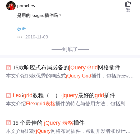
porschev
赞
是用的flexgrid插件吗？
参考
2010-11-09
——到底了——
15款响应式布局必备的
jQuery
Grid
网格插件
本文介绍15款优秀的响应式
jQuery
Grid
插件，包括Freewal
l、SGallery等，这些插件能帮助开发者快速创建美观且实
用的网格布局。
flex
i
grid
教程（一）-
jquery
最好的
grid
插件
本文介绍
Flex
i
grid
表格
插件的特点与使用方法，包括列伸
缩、高度调整、排序等功能，并提供与PHP结合的实例代
码。
15 个最佳的
jQuery
表格
插件
本文介绍15款
jQuery
网格布局插件，帮助开发者和设计师
创建响应式网站，支持动态列、触摸操作和多种视觉效