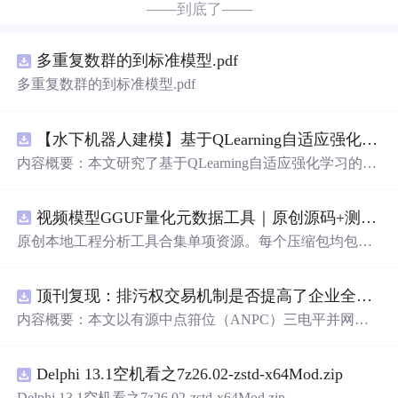
——到底了——
多重复数群的到标准模型.pdf
多重复数群的到标准模型.pdf
【水下机器人建模】基于QLearning自适应强化学习PID控制器在AUV中的应用研究（Matlab代码实现）
内容概要：本文研究了基于QLearning自适应强化学习的PI
D控制器在自主水下航行器（AUV）中的应用，通过Matla
b代码实现了对水下机器人的动力学建模与运动控制。重点
视频模型GGUF量化元数据工具｜原创源码+测试+离线报告
探讨了将强化学习算法QLearning与传统PID控制相结合的
方法，以提升AUV在复杂、时变及非线性水下环境中的自
原创本地工程分析工具合集单项资源。每个压缩包均包含
适应控制能力。文中系统分析了AUV的运动学与动力学特
完整 JavaScript/Node.js 源码、3 项自动化测试、可复现合
性，阐述了传统PID参数整定面临的挑战，并提出采用QLe
成示例、离线 HTML/JSON/SVG 报告、1080×720 真实运
arning算法在线动态优化PID控制器的比例、积分和微分参
顶刊复现：排污权交易机制是否提高了企业全要素生产率 -来自中国上市公司的证据（论文+数据）
行效果图、README、运行说明、功能清单、MIT License
数，从而实现对系统误差、响应速度、超调量等性能指标
及原创授权声明。Node.js 18+ 可直接运行，零第三方运行
内容概要：本文以有源中点箝位（ANPC）三电平并网逆
的综合优化。通过Matlab仿真实验验证了该复合控制策略
依赖，适合开发者进行工程预检、质量审查和交付复核。
变器为研究对象，提出并构建了一套融合双极性倍频脉宽
在轨迹跟踪精度、抗外部干扰能力和系统鲁棒性方面的显
调制（DPWMA）、正负序分离锁相控制与电网电压前馈
著优势，充分展示了强化学习在智能水下装备自主控制领
Delphi 13.1空机看之7z26.02-zstd-x64Mod.zip
的一体化高性能并网控制策略。通过深入分析ANPC三电
域的可行性和应用潜力。; 适合人群：具备自动控制理论基
平拓扑在开关损耗均衡、中点电位可控性及输出谐波低等
Delphi 13.1空机看之7z26.02-zstd-x64Mod.zip