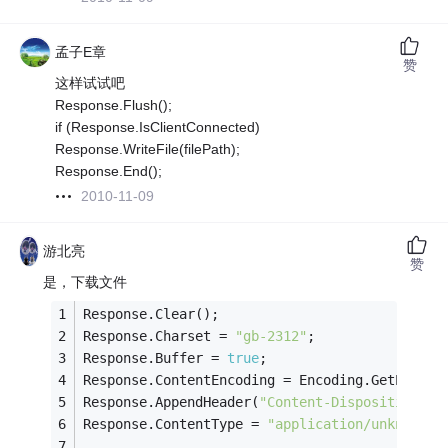
孟子E章
赞
这样试试吧
Response.Flush();
if (Response.IsClientConnected)
Response.WriteFile(filePath);
Response.End();
2010-11-09
游北亮
赞
是，下载文件
Response.Clear();
Response.Charset = 
"gb-2312"
;
Response.Buffer = 
true
;
Response.ContentEncoding = Encoding.GetEncodi
Response.AppendHeader(
"Content-Disposition"
, 
Response.ContentType = 
"application/unknown"
;