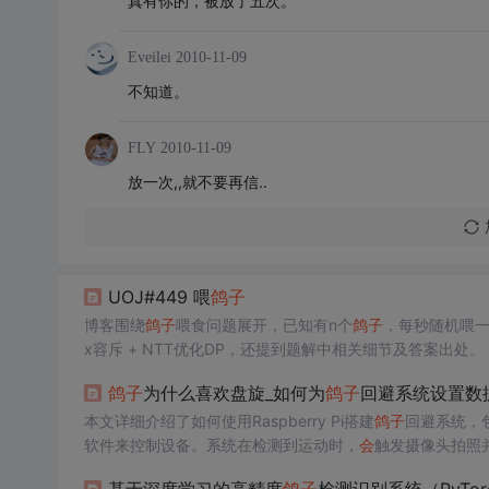
真有你的，被放了五次。
Eveilei
2010-11-09
不知道。
FLY
2010-11-09
放一次,,就不要再信..
UOJ#449 喂
鸽子
博客围绕
鸽子
喂食问题展开，已知有n个
鸽子
，每秒随机喂一
x容斥 + NTT优化DP，还提到题解中相关细节及答案出处。
鸽子
为什么喜欢盘旋_如何为
鸽子
回避系统设置数
本文详细介绍了如何使用Raspberry Pi搭建
鸽子
回避系统，
软件来控制设备。系统在检测到运动时，
会
触发摄像头拍照
安装时的考虑因素，如防雨和避免误报。