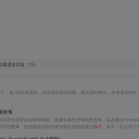
加载更多回复（15）
只，每只吃k
次
就饱，求全饱的期望秒数。给出两种解法，作者采用Min - 
据收集
包括硬件设置如运动传感器、摄像头和步进电机的连接，以及通过Python
并识别图像，然后根据识别结果控制步进电机驱赶
鸽子
。此外，还讨论了