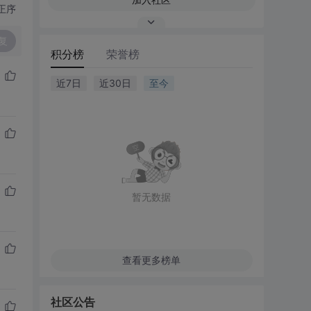
正序
复
积分榜
荣誉榜
近7日
近30日
至今
暂无数据
查看更多榜单
社区公告