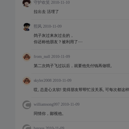
守护欢笑
2010-11-10
拉出去 活埋了
熙风
2010-11-09
鸽子灰过来灰过去的，
你还称他朋友？被利用了····
from_null
2010-11-09
第二次鸽子飞过以后，就要他先付钱再做呗。
skyler2008
2010-11-09
哎, 总是心太软! 觉得朋友帮帮忙没关系, 可每次都这
williamsong997
2010-11-09
同情你，鄙视他。
baysos
2010-11-09