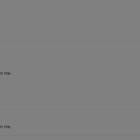
on me.
on me.