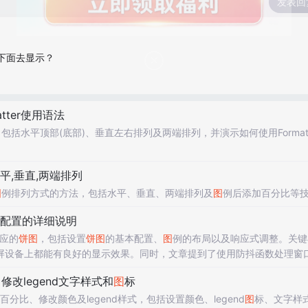
发表回
下面去显示？
atter使用语法
包括水平顶部(底部)、垂直左右排列及两端排列，并演示如何使用Formatt
平,垂直,两端排列
图
例排列方式的方法，包括水平、垂直、两端排列及
图
例后添加百分比等
配置的详细说明
适应的
饼
图
，包括设置
饼
图
的基本配置、
图
例的布局以及响应式调整。关键
屏设备上都能有良好的显示效果。同时，文章提到了使用防抖函数处理窗
个能响应浏览器尺寸变化的问题时，作者通过使用addEventListener而
修改legend文字样式和
图
标
分比、修改颜色及legend样式，包括设置颜色、legend
图
标、文字样