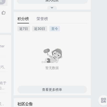
复
积分榜
荣誉榜
近7日
近30日
至今
er
技巧。
暂无数据
在于
口缩
查看更多榜单
非wi
社区公告
式，