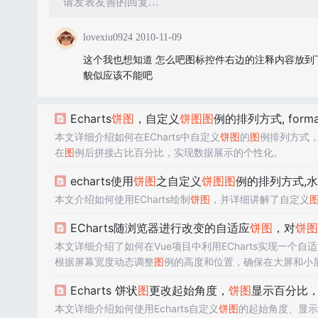
请发表友善的回复…
lovexiu0924
2010-11-09
这个我也想知道 怎么吧图标控件右边的注释内容放到
貌似应该不能吧
Echarts
饼
图
，自定义
饼
图
图
例的排列方式, form
本文详细介绍如何在ECharts中自定义
饼
图
的
图
例排列方式，
在
图
例后拼接占比百分比，实现数据展示的个性化。
echarts使用
饼
图
之自定义
饼
图
图
例的排列方式,水
本文介绍如何使用ECharts绘制
饼
图
，并详细讲解了自定义
ECharts随浏览器进行改变的自适应
饼
图
，对
饼
图
本文详细介绍了如何在Vue项目中利用ECharts实现一个自
根据屏幕宽度动态调整
图
例的高度和位置，确保在大屏和小
放事件，避免频繁触发
图
表重绘。在遇到多个
饼
图
只有最后一
Echarts 饼状
图
更改起始角度，
饼
图
显示百分比，
ndow.onresize解决了问题。
本文详细介绍如何使用Echarts自定义
饼
图
的起始角度、显示百