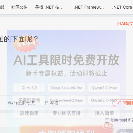
部
社区公告
.NET Core
寻找 .NET 技术达人
.NET Framework
用AI写
图的下面呢？
转发到动态
举报
写回
切换为时间