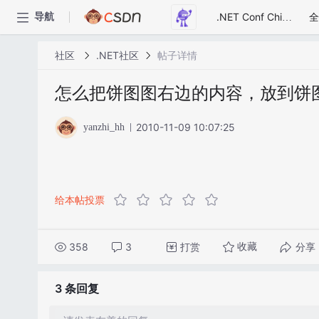
全
导航
.NET Conf China
社区
.NET社区
帖子详情
怎么把饼图图右边的内容，放到饼
2010-11-09 10:07:25
yanzhi_hh
给本帖投票
358
3
打赏
分享
收藏
3 条
回复