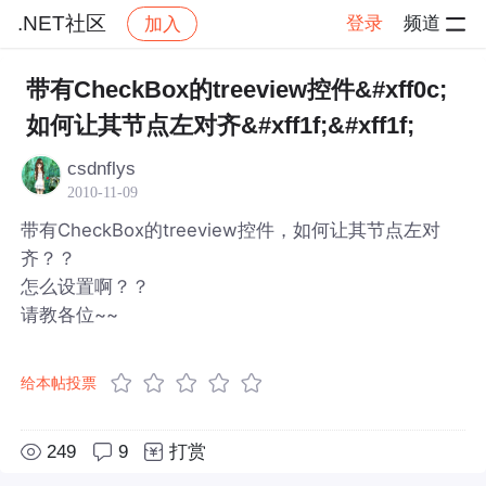
.NET社区
登录
频道
加入
帖子详情
社区
.NET社区
带有CheckBox的treeview控件&#xff0c;
如何让其节点左对齐&#xff1f;&#xff1f;
csdnflys
2010-11-09
带有CheckBox的treeview控件，如何让其节点左对
齐？？
怎么设置啊？？
请教各位~~
给本帖投票
249
9
打赏