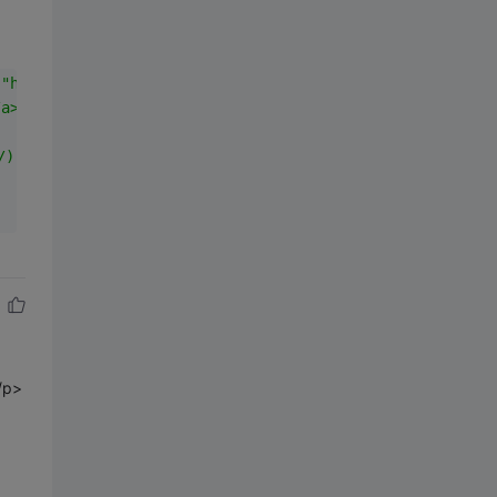
"
"http://asd.abc.com/"
">是路</a>附近看来是地方</p>
/a>打根据凉开水</p>
/)[^"
"]*"
"[^>]*>(.*?)</a>"
);
/p>