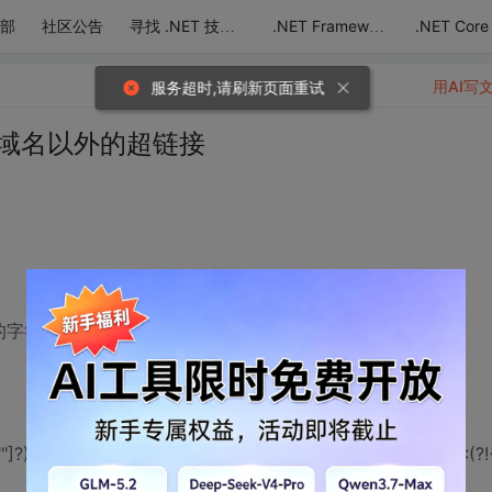
部
社区公告
.NET Core
寻找 .NET 技术达人
.NET Framework
用AI写
服务超时,请刷新页面重试
定域名以外的超链接
标签的字符串</param>
?)(?!(?:http://)[.]abc\.com)[^'""\s>]+\1[^>]*>(?<text>(?:(?!