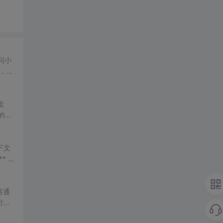
问小
om，我
走
的原
分布
下文
* @
将通
行批