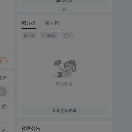
积分榜
荣誉榜
近7日
近30日
至今
复
正序
暂无数据
复
查看更多榜单
社区公告