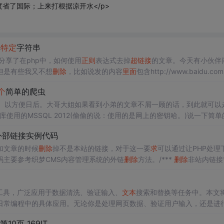
</a>是度省了国际；上来打根据凉开水</p>
掉
特定
字符串
面我们分享了在php中，如何使用
正则
表达式去掉
超链接
的文章。今天有小伙伴
但是有些我又不想
删除
，比如说发的内容
里面
包含http://www.baidu.c
r=preg_replace("(]*>||h...
个
简单的爬虫
的。以方便日后。大哥大姐如果看到小弟的文章不屑一顾的话，到此就可以
库使用的MSSQL 2012(偷偷的说：使用的是网上的密钥哈。)说一下简单
据自己的需要把数据储存在数据库中。（超级简单吧）备注一句：如果是
外部链接实例代码
加文章的时候
删除
掉不是本站的链接，对于这一要
求
可以通过让PHP处理
码主要参考织梦CMS内容管理系统的外链
删除
方法。/***
删除
非站内链接*
 $allow...
工具，广泛应用于数据清洗、验证输入、
文本
搜索和替换等任务中。本文
日常编程中的具体应用。无论你是处理网页数据、验证用户输入，还是进
案。
第10页_169IT