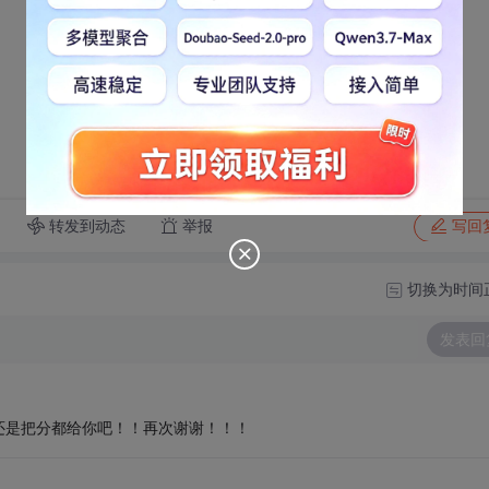
转发到动态
举报
写回
切换为时间
发表回
还是把分都给你吧！！再次谢谢！！！