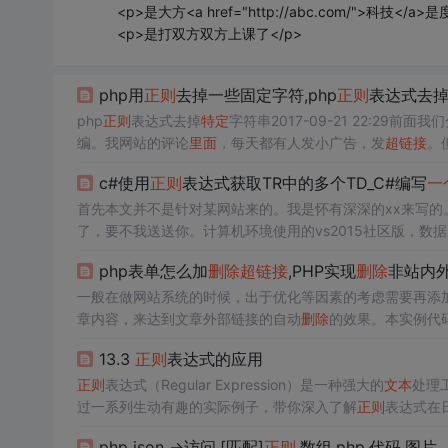
<p>是大方<a href="http://abc.com/">科技
<p>是打双方双方上课了</p>
php用
正则
去掉一些固定字符,php
正则
表达式去
php
正则
表达式去掉
特定
字符串2017-09-21 22:29前
编。我网站的评论
里面
，每天都有人发小广告，发
超链接
。
只想留下baidu这个词，该如何写
正则
表达式呢？我们可以这样写$st
c#使用
正则
表达式获取TR中的多个TD_C#编写
一
首先本文并不是针对某网站来的。我是怀有深深的xx来写
了，要不我送送你。计算机环境使用的vs2015社区版，数据
理：首先模拟浏览获取网页。其次分析网页的内容。最后根
php表单怎么加
删除
超链接
,PHP实现
删除
非站内
式爬虫的话，我考虑考虑哈...
一般在做网站系统的时候，出于优化等因素的考虑需要再添
章内容，来达到文章外部链接的自动
删除
的效果。本实例代
access public* @param string $body 内容* @param array
13.3
正则
表达式的应用
正则
表达式（Regular Expression）是一种强大的
文本
处理
过一系列生动有趣的实际例子，带你深入了解
正则
表达式在
量
文本
替换，
正则
表达式都能为你提供高效、精准的解决方
php json ->访问,[匹配]
正则
,数组,php,代码,图片,_