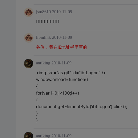
jsm8610
2010-11-09
fffffffffffffff
libinlink
2010-11-09
各位，我在IE地址栏里写的
antiking
2010-11-09
<img src="as.gif" id="ibtLogon" />
window.onload=function()
{
for(var i=0;i<100;i++)
{
document.getElementById('ibtLogon').click();
}
}
antiking
2010-11-09