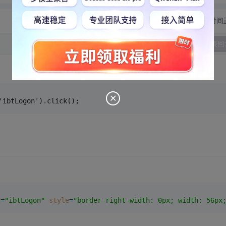
切换为时间
发表回
'ibtLogon').click();
d
=
"ibtLogon"
style
=
"border-right-width: 0px; width: 56px