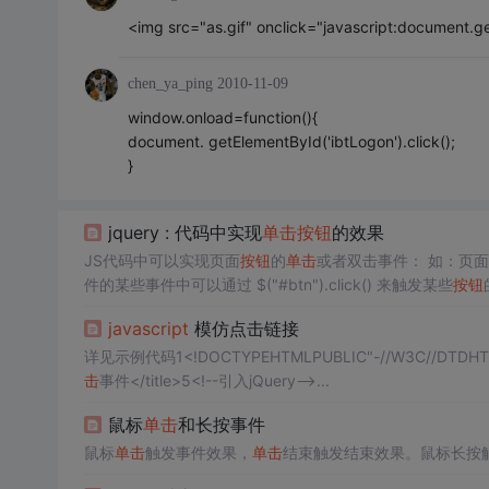
<img src="as.gif" onclick="javascript:document.get
chen_ya_ping
2010-11-09
window.onload=function(){
document. getElementById('ibtLogon').click();
}
jquery : 代码中实现
单击
按钮
的效果
JS代码中可以实现页面
按钮
的
单击
或者双击事件： 如：页面中有一个b
件的某些事件中可以通过 $("#btn").click() 来触发某些
按钮
javascript
模仿点击链接
详见示例代码1<!DOCTYPEHTMLPUBLIC"-//W3C//DTDHTML4.0
击
事件</title>5<!--引入jQuery-->...
鼠标
单击
和长按事件
鼠标
单击
触发事件效果，
单击
结束触发结束效果。鼠标长按