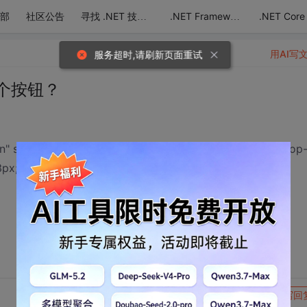
部
社区公告
.NET Core
寻找 .NET 技术达人
.NET Framework
用AI写
服务超时,请刷新页面重试
这个按钮？
 style="border-right-width: 0px; width: 56px; border-top
3px; border-left-width: 0px;" type="image" src="登
转发到动态
举报
写回