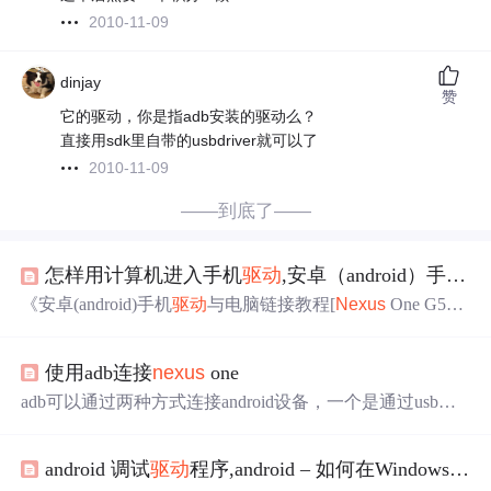
2010-11-09
dinjay
赞
它的驱动，你是指adb安装的驱动么？
直接用sdk里自带的usbdriver就可以了
2010-11-09
——到底了——
怎样用计算机进入手机
驱动
,安卓（android）手机
驱
《安卓(android)手机
驱动
与电脑链接教程[
Nexus
One G5为
例]》由会员分享，可在线阅读，更多相关《安卓(android)
手机
驱动
与电脑链接教程[
Nexus
One G5为例](11页珍藏
使用adb连接
nexus
one
版)》请在人人文库网上搜索。1、安卓(android)手机
驱动
与
电脑链接教程
Nexus
One G5本教程用G5作为示范，其他的
adb可以通过两种方式连接android设备，一个是通过usb，
android手机可以参考教程设置，此教程是个开始，请勿移
一个是通过wifi网络；而adb却无法直接连接
nexus
one，下
动到G5区，...
面说下我使用abd通过usb连接
nexus
one的过程(首先要在P
android 调试
驱动
程序,android – 如何在Windows 7上安装
C上搭建好android SDK开发环境)：1、
nexus
one上修改设