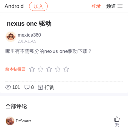
Android
登录
频道
加入
帖子详情
社区
Android
nexus one 驱动
mexica360
2010-11-09
哪里有不需积分的nexus one驱动下载？
给本帖投票
101
8
打赏
全部评论
DrSmart
赞