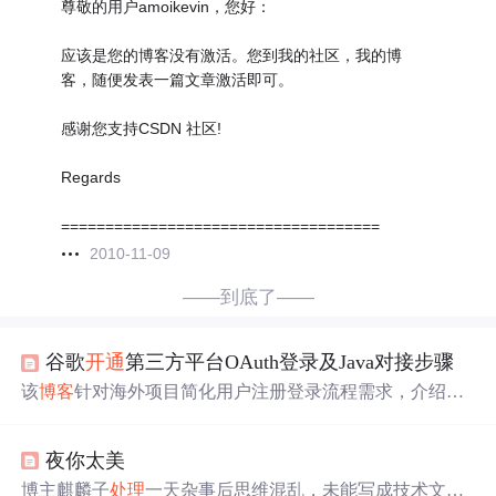
尊敬的用户amoikevin，您好：
应该是您的博客没有激活。您到我的社区，我的博
客，随便发表一篇文章激活即可。
感谢您支持CSDN 社区!
Regards
====================================
2010-11-09
——到底了——
谷歌
开通
第三方平台OAuth登录及Java对接步骤
该
博客
针对海外项目简化用户注册登录流程需求，介绍基
于Web H5和Spring Boot对接谷歌OAuth功能的方法。包括
谷歌OAuth功能
申请
步骤，如账号注册、项目创建、权限
夜你太美
开通
等；代码对接流程，如前端页面对接、服务端验证
等；还提及了新账号登录时的常见问题及
处理
办法。
博主麒麟子
处理
一天杂事后思维混乱，未能写成技术文