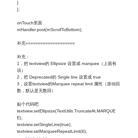
}
};
onTouch里面
mHandler.post(mScrollToBottom);
补充====================
补充：
1，把 textview的 Ellipsize 设置成 marquee（上面有
说）
2，把 Deprecated的 Single line 设置成 true
3，设置textview的Marquee repeat limit 属性（滚动回
数，默认是无数回）
贴个代码吧.
textview.setEllipsize(TextUtils.TruncateAt.MARQUE
E);
textview.setSingleLine(true);
textview.setMarqueeRepeatLimit(6);