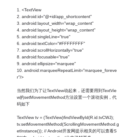
1. <TextView
2. android:id="@+id/app_shortcontent"
3. android:layout_width="wrap_content"
4. android:layout_height="wrap_content"
5. android:singleLine="true"
6. android:textColor="#FFFFFFFF"
7. android:scrollHorizontally="true"
8. android:focusable="true"
9. android:ellipsize="marquee"
10. android:marqueeRepeatLimit="marquee_foreve
r"/>
当然我们为了让TextView动起来，还需要用到TextVie
w的setMovementMethod方法设置一个滚动实例，代
码如下
TextView tv = (TextView)findViewById(R.id.tvCWJ);
tv.setMovementMethod(ScrollingMovementMethod.g
etInstance()); // Android开发网提示相关的可以查看S