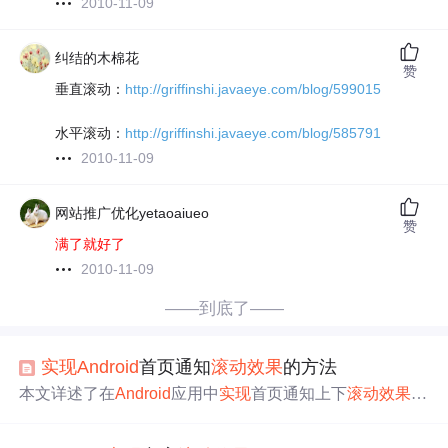
2010-11-09
纠结的木棉花
赞
垂直滚动：
http://griffinshi.javaeye.com/blog/599015
水平滚动：
http://griffinshi.javaeye.com/blog/585791
2010-11-09
网站推广优化yetaoaiueo
赞
满了就好了
2010-11-09
——到底了——
实现
Android
首页通知
滚动
效果
的方法
本文详述了在
Android
应用中
实现
首页通知上下
滚动
效果
的
方法。先介绍了
滚动
效果
基础知识，接着阐述TextView
滚
动
属性设置、XML布局文件配置及代码
实现
滚动
的方法，