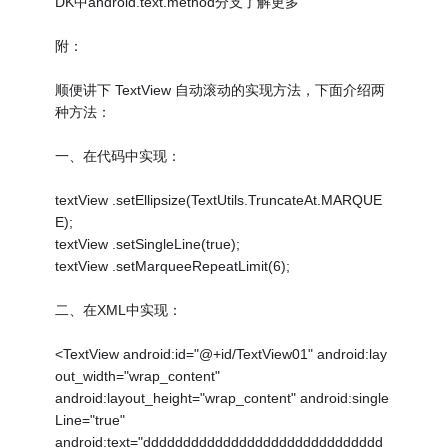
DK中android.text.method分支了解更多
附：
顺便讲下 TextView 自动滚动的实现方法，下面介绍两
种方法：
一、在代码中实现：
textView .setEllipsize(TextUtils.TruncateAt.MARQUE
E);
textView .setSingleLine(true);
textView .setMarqueeRepeatLimit(6);
二、在XML中实现：
<TextView android:id="@+id/TextView01" android:lay
out_width="wrap_content"
android:layout_height="wrap_content" android:single
Line="true"
android:text="dddddddddddddddddddddddddddddd