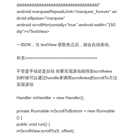
dddddddddddddddddddddddddddddddddd"
android:marqueeRepeatLimit="marquee_forever" an
droid:ellipsize="marquee"
android:scrollHorizontally="true" android:width="150
dip"></TextView>
一切OK，当 textView 获取焦点后，就会自动滚动。
补充==============================
不管是手动还是自动 你要实现滚动就得加scrollview
到时候可以通过handle来调用scrollview的scrollTo方法
实现滚动
Handler mHandler = new Handler();
private Runnable mScrollToBottom = new Runnable
() {
public void run() {
mScrollView.scrollTo(0, offset);