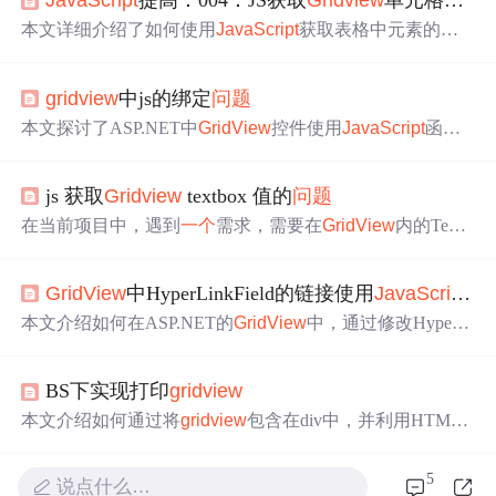
JavaScript
提高：004：JS获取
Gridview
单元格时层级
本文详细介绍了如何使用
JavaScript
获取表格中元素的属
性，并通过实例展示了如何获取
GridView
单元格内隐藏元
素的值。重点包括获取单一元素、动态生成元素及复杂元
gridview
中js的绑定
问题
素的属性值。
本文探讨了ASP.NET中
GridView
控件使用
JavaScript
函数
进行事件绑定时出现的
问题
。具体分析了不同类型的字段
（整型与字符串）在绑定过程中的差异，并讨论了如何正
js 获取
Gridview
textbox 值的
问题
确设置onclick属性以避免错误。
在当前项目中，遇到
一个
需求，需要在
GridView
内的TextB
ox值发生变化时执行特定操作。以下是实现这一功能的代
码片段。
GridView
中HyperLinkField的链接使用
JavaScript
问
本文介绍如何在ASP.NET的
GridView
中，通过修改HyperLi
nkField为TemplateField，实现点击链接时不仅能在新窗口
打开，还能刷新父页面并弹出窗口的功能。通过在后台直
BS下实现打印
gridview
接设置
javascript
:document.execCommand('Refresh');window.
open(url);为链接URL，完成需求。
本文介绍如何通过将
gridview
包含在div中，并利用HTML
和
JavaScript
代码，将页面直接打印出来。具体步骤包括
gr
idview
的配置、JS代码实现打印功能，以及遇到的
问题
和
5
说点什么…
解决方法。