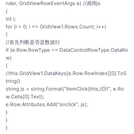
nder, GridViewRowEventArgs e) //调用js
{
int i;
for (i = 0; i <= GridView1.Rows.Count; i++)
{
//首先判断是否是数据行
if (e.Row.RowType == DataControlRowType.DataRo
w)
{
//this.GridView1.DataKeys[e.Row.RowIndex][0].ToS
tring()
string js = string.Format("ItemClick(this,{0})", e.Ro
w.Cells[0].Text);
e.Row.Attributes.Add("onclick", js);
}
}
}