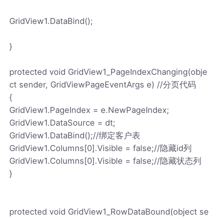
GridView1.DataBind();
}
protected void GridView1_PageIndexChanging(obje
ct sender, GridViewPageEventArgs e) //分页代码
{
GridView1.PageIndex = e.NewPageIndex;
GridView1.DataSource = dt;
GridView1.DataBind();//绑定客户表
GridView1.Columns[0].Visible = false;//隐藏id列
GridView1.Columns[0].Visible = false;//隐藏状态列
}
protected void GridView1_RowDataBound(object se