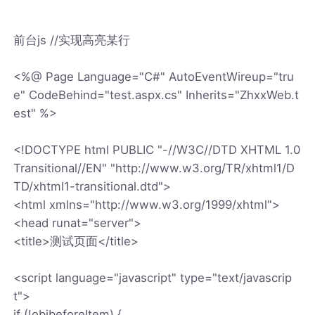
前台js //实现高亮某行
<%@ Page Language="C#" AutoEventWireup="tru
e" CodeBehind="test.aspx.cs" Inherits="ZhxxWeb.t
est" %>
<!DOCTYPE html PUBLIC "-//W3C//DTD XHTML 1.0
Transitional//EN" "http://www.w3.org/TR/xhtml1/D
TD/xhtml1-transitional.dtd">
<html xmlns="http://www.w3.org/1999/xhtml">
<head runat="server">
<title>测试页面</title>
<script language="javascript" type="text/javascrip
t">
if (!objbeforeItem) {