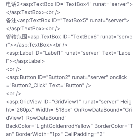
电话2<asp:TextBox ID="TextBox4" runat="server">
</asp:TextBox><br />
备注<asp:TextBox ID="TextBox5" runat="server">
</asp:TextBox><br />
管辖范围<asp:TextBox ID="TextBox6" runat="serve
r"></asp:TextBox><br />
<asp:Label ID="Label1" runat="server" Text="Labe
l"></asp:Label>
<br />
<asp:Button ID="Button2" runat="server" onclick
="Button2_Click" Text="Button" />
<br />
<asp:GridView ID="GridView1" runat="server" Heig
ht="260px" Width="518px" OnRowDataBound="Gri
dView1_RowDataBound"
BackColor="LightGoldenrodYellow" BorderColor="T
an" BorderWidth="1px" CellPadding="2"