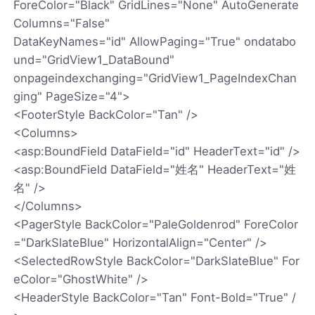
ForeColor="Black" GridLines="None" AutoGenerate
Columns="False"
DataKeyNames="id" AllowPaging="True" ondatabo
und="GridView1_DataBound"
onpageindexchanging="GridView1_PageIndexChan
ging" PageSize="4">
<FooterStyle BackColor="Tan" />
<Columns>
<asp:BoundField DataField="id" HeaderText="id" />
<asp:BoundField DataField="姓名" HeaderText="姓
名" />
</Columns>
<PagerStyle BackColor="PaleGoldenrod" ForeColor
="DarkSlateBlue" HorizontalAlign="Center" />
<SelectedRowStyle BackColor="DarkSlateBlue" For
eColor="GhostWhite" />
<HeaderStyle BackColor="Tan" Font-Bold="True" /