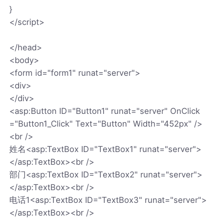
}
</script>
</head>
<body>
<form id="form1" runat="server">
<div>
</div>
<asp:Button ID="Button1" runat="server" OnClick
="Button1_Click" Text="Button" Width="452px" />
<br />
姓名<asp:TextBox ID="TextBox1" runat="server">
</asp:TextBox><br />
部门<asp:TextBox ID="TextBox2" runat="server">
</asp:TextBox><br />
电话1<asp:TextBox ID="TextBox3" runat="server">
</asp:TextBox><br />