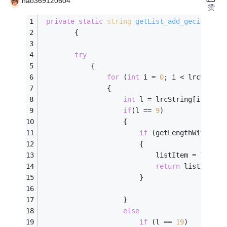
hao369120604
赞
private
static
string
getList_add_geci
(
strin
        {   
try
            {   
for
 (
int
 i = 
0
; i < lrcString
                {   
int
 l = lrcString[i].Last
if
(l == 
9
)   
                    {   
if
 (getLengthWithForm
                        {   
                            listItem = lrcStr
return
 listItem; 
                        }   
                    }   
else
if
 (l == 
19
)   