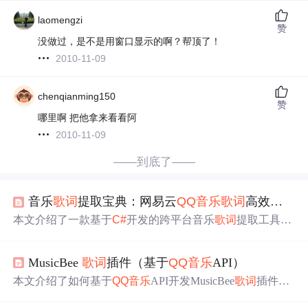
laomengzi
赞
没做过，是不是用窗口显示的啊？帮顶了！
2010-11-09
chenqianming150
赞
哪里啊 把他拿来看看阿
2010-11-09
——到底了——
音乐
歌词
提取宝典：网易云
QQ音乐
歌词
高效获取秘籍
本文介绍了一款基于
C#
开发的跨平台音乐
歌词
提取工具，
支持网易云音乐和
QQ音乐
的精准
歌词
获取。具备智能搜
索、批量处理、多格式导出等功能，适用于个人音乐库管
MusicBee
歌词
插件（基于
QQ音乐
API）
理和语言学习场景，采用缓存优化与多平台兼容架构，提
升
歌词
抓取效率与稳定性。
本文介绍了如何基于
QQ音乐
API开发MusicBee
歌词
插件。
首先下载插件模板，然后修改基础信息，重点是改写关键