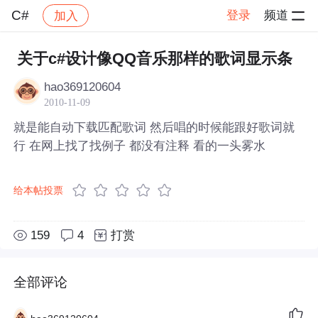
C#
登录
频道
加入
帖子详情
社区
C#
关于c#设计像QQ音乐那样的歌词显示条
hao369120604
2010-11-09
就是能自动下载匹配歌词 然后唱的时候能跟好歌词就
行 在网上找了找例子 都没有注释 看的一头雾水
给本帖投票
159
4
打赏
全部评论