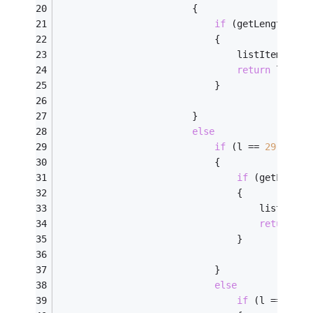
                        {   
if
 (getLengthWith
                            {   
                                listItem = lr
return
 listIt
                            }   
                        }   
else
if
 (l == 
29
)   
                            {   
if
 (getLength
                                {   
                                    listItem 
return
 li
                                }   
                            }   
else
if
 (l == 
39
) 