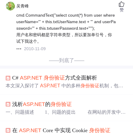
吴青峰
赞
cmd.CommandText("select count(*) from user where
userName='" + this.txtUserName.text + "' and userPa
ssword='" + this.txtuserPassword.text+"'");
用户名和密码都是字符串类型，所以要加单引号，你
试下我这个。
2010-11-09
——到底了——
C#
ASP.NET
身份验证
方式全面解析
本文深入探讨了
ASP.NET
中的多种
身份验证
机制，包括
Cookie
身份验证
、JWT
身份验证
、OAuth 和 OpenID Conn
ect、Windows
身份验证
以及基于声明的
身份验证
。每种机
浅析
ASP.NET
的
身份验证
制都有其独特的实现原理和适用场景。Cookie
身份验证
通
过加密的 Cookie 存储用户信息，JWT
身份验证
则使用 JSO
一、问题描述 1、问题的提出 在网站的开发中，
N 令牌进行用户身份确认。OAuth 和 OpenID Connect 允许
大多数都会碰到与用户的交互。用户可以利用应用程序来
通过第三方身份提供商进行验证，Windows
身份验证
适用
完成自己的业务或实现一些功能，比如发布信息，获取信
于企业内部网络，而基于声明的
身份验证
则将用户身份表
在
ASP.NET
Core 中实现 Cookie
身份验证
息等等。为了交互应用的需 要，这些用户需要保存到存储