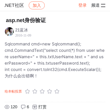
.NET社区
登录
频道
加入
帖子详情
社区
.NET社区
asp.net身份验证
21蓝冰
2010-11-09
Sqlcommand cmd=new Sqlcommand();
cmd.CommandText("select count(*) from user whe
re userName=" + this.txtUserName.text + " and us
erPassword=" + this.txtuserPassword.text);
int count = convert.toInt32(cmd.ExecuteScalar());
为什么会出错啊！
给本帖投票
120
6
打赏