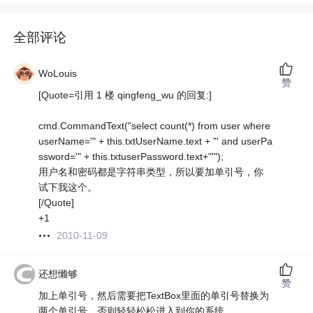
全部评论
WoLouis
赞
[Quote=引用 1 楼 qingfeng_wu 的回复:]
cmd.CommandText("select count(*) from user where
userName='" + this.txtUserName.text + "' and userPa
ssword='" + this.txtuserPassword.text+"'");
用户名和密码都是字符串类型，所以要加单引号，你
试下我这个。
[/Quote]
+1
2010-11-09
还想懒够
赞
加上单引号，然后需要把TextBox里面的单引号替换为
两个单引号，否则轻轻松松进入到你的系统