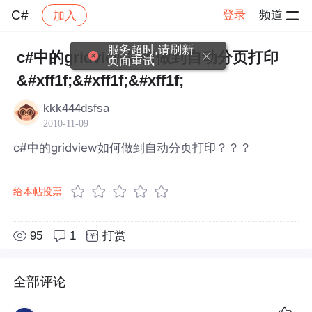
C#
登录
频道
加入
帖子详情
社区
C#
服务超时,请刷新
c#中的gridview如何做到自动分页打印
页面重试
&#xff1f;&#xff1f;&#xff1f;
kkk444dsfsa
2010-11-09
c#中的gridview如何做到自动分页打印？？？
给本帖投票
95
1
打赏
全部评论