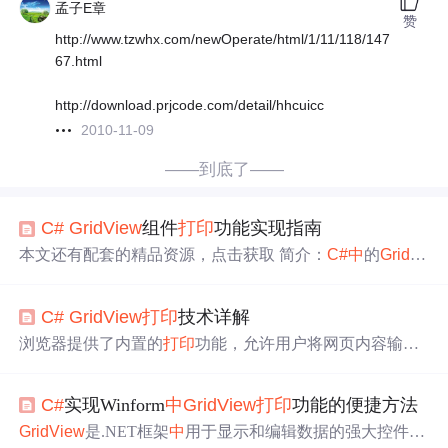
孟子E章
赞
http://www.tzwhx.com/newOperate/html/1/11/118/147
67.html
http://download.prjcode.com/detail/hhcuicc
2010-11-09
——到底了——
C#
GridView
组件
打印
功能实现指南
本文还有配套的精品资源，点击获取 简介：
C#
中
的
GridVi
ew
控件用于展示表格数据并提供排序、
分页
等交互功能。
实现
GridView
打印
功能需要理解
打印
原理，包括HTML生
C#
GridView
打印
技术详解
成和浏览器
打印
调用。本文将介绍一个完整的
打印
流程，
包括HTML生成、创建
打印
页面、JavaScript
打印
控制、样
浏览器提供了内置的
打印
功能，允许用户将网页内容输出
式自定义、
分页
处理、
打印
预览及跨浏览器兼容性考虑。
到
打印
机上。这一功能背后的原理，实际上是将当前网页
开发者可根据需要调整和优化
打印
功能，以满...
的DOM结构以及相关的CSS样式转换成
打印
机可识别的页
C#
实现Winform
中
GridView
打印
功能的便捷方法
面描述语言，比如
打印
到PDF或直接发送到
打印
机。浏览
器
打印
功能通过调用Web API来实现。当用户触发
打印
事
GridView
是.NET框架
中
用于显示和编辑数据的强大控件。