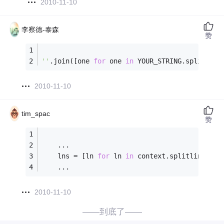
2010-11-10
李察德-泰森
赞
''
.join([one 
for
 one 
in
 YOUR_STRING.split(
'\n
2010-11-10
tim_spac
赞
    ...
    lns = [ln 
for
 ln 
in
 context.splitlines() 
    ...
2010-11-10
——到底了——