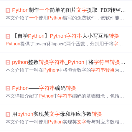
Python
制作
一个
简单的图片
文字
提取+PDF转WORD的软件
本文介绍了
一个
使用
Python
编写的免费软件，该软件能够
实现图片中的
文字
提取和PDF文档转为Word格式。软件借
助了百度AI的图片
文字
识别API，并提供了PyQt5和tkinter
【自学
Python
】
Python
字符串
大小写互相
转换
两种图形界面实现方式。最后，文章详细介绍了如何使用p
yinstaller进行程序打包，以便在其他设备上运行。
Python
提供了lower()和upper()两个函数，分别用于将
字符
串
中的所有字符
转换
为小写和大写。lower()函数不会改变
中
文字
符，只会
转换
英
文字
符的大小写。upper()函数同样
python
整数
转换
字符串
_
Python
| 将
字符串
转换
为整
不改变中文，只
转换
英
文字
符。这两个函数在处理
字符串
格式化时非常实用。
本文介绍了一种在
Python
中将包含数字的
字符串
转换
为整
数列表的方法，并提供了详细的代码示例。同时，讨论了
当
字符串
中包含非数字字符时可能出现的ValueError。
Python
——
字符串
编码
转换
本文详细介绍了
Python
中
字符串
编码的基础概念，包括AS
CII、UTF-8和GBK等常见编码方式，展示了encode()和deco
de()方法的使用，并阐述了
字符串
编码
转换
在实际开发中的
用
python
实现英
文字
母和相应序数
转换
重要性，如文件处理、网络通信和多语言应用中的应用。
本文介绍了一种使用
Python
实现英
文字
母与对应序数相互
转换
的方法，包括字母到数字及数字到字母的
转换
过程。