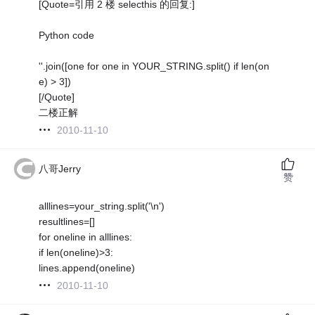
[Quote=引用 2 楼 selecthis 的回复:]
Python code
''.join([one for one in YOUR_STRING.split() if len(on
e) > 3])
[/Quote]
二楼正解
2010-11-10
八哥Jerry
赞
alllines=your_string.split('\n')
resultlines=[]
for oneline in alllines:
if len(oneline)>3:
lines.append(oneline)
2010-11-10