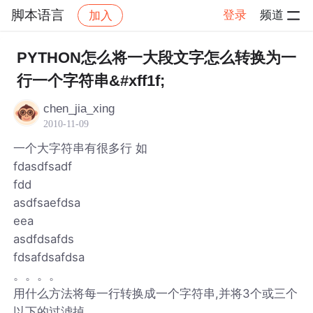
脚本语言
登录
频道
加入
帖子详情
社区
脚本语言
PYTHON怎么将一大段文字怎么转换为一
行一个字符串&#xff1f;
chen_jia_xing
2010-11-09
一个大字符串有很多行 如
fdasdfsadf
fdd
asdfsaefdsa
eea
asdfdsafds
fdsafdsafdsa
。。。。
用什么方法将每一行转换成一个字符串,并将3个或三个
以下的过滤掉