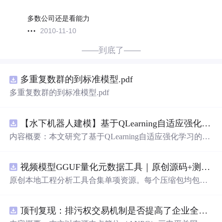
多数公司还是看能力
2010-11-10
——到底了——
多重复数群的到标准模型.pdf
多重复数群的到标准模型.pdf
【水下机器人建模】基于QLearning自适应强化学习PID控制器在AUV中的应用研究（Matlab代码实现）
内容概要：本文研究了基于QLearning自适应强化学习的PI
D控制器在自主水下航行器（AUV）中的应用，通过Matla
b代码实现了对水下机器人的动力学建模与运动控制。重点
视频模型GGUF量化元数据工具｜原创源码+测试+离线报告
探讨了将强化学习算法QLearning与传统PID控制相结合的
方法，以提升AUV在复杂、时变及非线性水下环境中的自
原创本地工程分析工具合集单项资源。每个压缩包均包含
适应控制能力。文中系统分析了AUV的运动学与动力学特
完整 JavaScript/Node.js 源码、3 项自动化测试、可复现合
性，阐述了传统PID参数整定面临的挑战，并提出采用QLe
成示例、离线 HTML/JSON/SVG 报告、1080×720 真实运
arning算法在线动态优化PID控制器的比例、积分和微分参
顶刊复现：排污权交易机制是否提高了企业全要素生产率 -来自中国上市公司的证据（论文+数据）
行效果图、README、运行说明、功能清单、MIT License
数，从而实现对系统误差、响应速度、超调量等性能指标
及原创授权声明。Node.js 18+ 可直接运行，零第三方运行