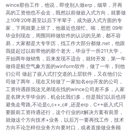
wince那份工作，他说，即使别人做erp，烟草，开再
高的工资他也不会去，既然以前做嵌入式方向，就要做
上10年20年甚至以后下半辈子，成为嵌入式方面的专
家，下周就要上班了，他最近也很忙。唉，想想 09年
毕业到现在，周围同样做软件的认识的兄弟，都不容
易，大家都是大专学历，找工作大部分都做.net，他跟
我提起过以前带他的那个老大，毕业于一所211大学，
开始两年做销售，后来发现不适合，就转开发，第一年
做得是航空气象方面的winform软件，做了一年，到他
们公司 做起了嵌入式打交道的上层软件，又在他们公
司做了两年，现在又转做了一家知名erp开发的公司，
工资待遇跟我这兄弟现在找的wince公司差不多，人家
是名牌大学毕业的，机会比我们多，但是我们以后也得
避免走弯路,不论是c,c++,c# ,还是erp，C++嵌入式只
要眼前工资待遇还行，这个行业的it解决方案有前景，
就做这个方向技术+业务，以后万一要再找工作，技术
方向不论怎样但业务方向要对口，或者直接做业务顾