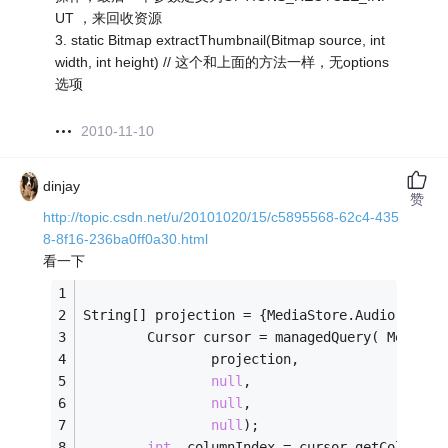
UT ，来回收资源
3. static Bitmap extractThumbnail(Bitmap source, int
width, int height) // 这个和上面的方法一样，无options
选项
2010-11-10
dinjay
赞
http://topic.csdn.net/u/20101020/15/c5895568-62c4-435
8-8f16-236ba0ff0a30.html
看一下
String[] projection = {MediaStore.Audio.Media
        Cursor cursor = managedQuery( MediaSt
                projection,   
null
,    
null
,    
null
);  
int
  columnIndex = cursor.getColumnIn