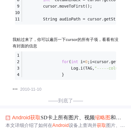
        cursor.moveToFirst();  
        String audioPath = cursor.getString(c
我粘过来了，你可以遍历一下cursor的所有子项，看看有没
有封面的信息
for
(
int
 i=
0
;i<cursor.getColum
	        		Log.i(TAG,
"-----column na
	        	}
2010-11-10
——到底了——
Android
获取
SD卡上所有图片、视频
缩略图
和音乐
本文详细介绍了如何在
Android
设备上查询并
获取
图片、音